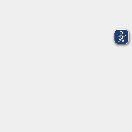
AGB
Barrierefreiheit
Datenschutz
Impressum
Widerruf
Volkshochschule Oldenburg
Anschrift