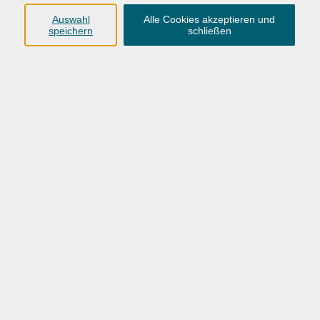
Auswahl
Alle Cookies akzeptieren und
speichern
schließen
19,00 €
Gebühr
Keine Ermäßigung möglich.
In den Warenkorb
Kursnummer:
26BW25005
Start
Ende
Di. 20.10.2026
Di. 20.10.2026
18:00 Uhr
20:15 Uhr
1 Termin
/ 3
Ustd.
Dozent*in:
Jorina Elsner