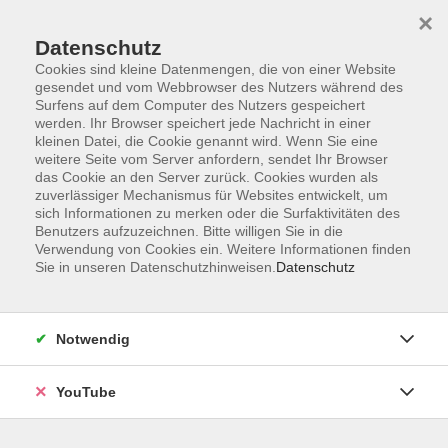
×
Datenschutz
Cookies sind kleine Datenmengen, die von einer Website
gesendet und vom Webbrowser des Nutzers während des
Surfens auf dem Computer des Nutzers gespeichert
werden. Ihr Browser speichert jede Nachricht in einer
Skip to main content
Sie sind hier:
Ernährung
Gesunde Ernährung
kleinen Datei, die Cookie genannt wird. Wenn Sie eine
weitere Seite vom Server anfordern, sendet Ihr Browser
das Cookie an den Server zurück. Cookies wurden als
Gesundheit ganzheitlich gedacht:
zuverlässiger Mechanismus für Websites entwickelt, um
sich Informationen zu merken oder die Surfaktivitäten des
Hormonbalance & Leberdetox
Benutzers aufzuzeichnen. Bitte willigen Sie in die
Innere Balance durch natürliche Regulation
Verwendung von Cookies ein. Weitere Informationen finden
Sie in unseren Datenschutzhinweisen.
Datenschutz
Der zweite Vortrag der Kursreihe "Gesundheit ganzheitlich
gedacht" beleuchtet die Rolle unserer Hormone und
erklärt, wie Ernährung, Schlaf und Lebensstil Ihre
Notwendig
Hormonbalance beeinflussen und wie Sie über eine
gesunde Leber und sanfte Detox-Strategien Ihren Körper
YouTube
ganzheitlich entlasten.