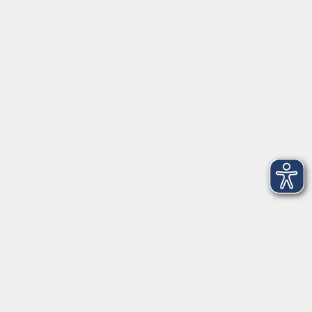
Anschrift
Patenbergsweg 7
26203 Wardenburg
04407 71475-0
info-hawa@vhs-ol.de
Öffnungszeiten
Montag und Donnerstag:
9:00 bis 12:30 Uhr und 15:00 bis 17:00 Uhr
Dienstag, Mittwoch und Freitag:
9:00 bis 12:30 Uhr