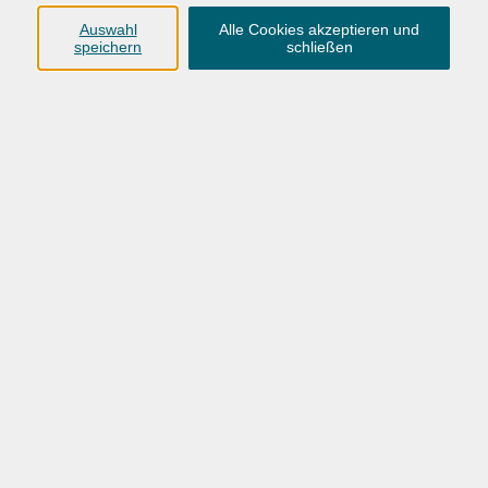
Anschrift
Auswahl
Alle Cookies akzeptieren und
speichern
schließen
Karlstraße 25
26123 Oldenburg
0441 92391-50
0441 92391-13
info@vhs-ol.de
Öffnungszeiten
Montag, Dienstag und Donnerstag:
9:00 bis 17:00 Uhr
Mittwoch und Freitag:
9:00 bis 12:30 Uhr
Volkshochschule Hatten + Wardenburg