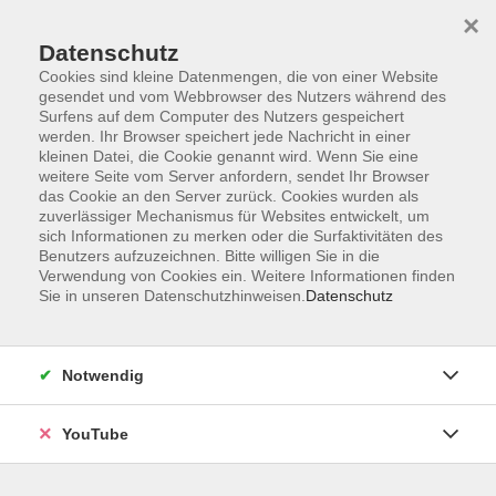
×
Datenschutz
Cookies sind kleine Datenmengen, die von einer Website
gesendet und vom Webbrowser des Nutzers während des
Surfens auf dem Computer des Nutzers gespeichert
werden. Ihr Browser speichert jede Nachricht in einer
Skip to main content
Der Kurs konnte nicht gefunden werden.
kleinen Datei, die Cookie genannt wird. Wenn Sie eine
weitere Seite vom Server anfordern, sendet Ihr Browser
das Cookie an den Server zurück. Cookies wurden als
zuverlässiger Mechanismus für Websites entwickelt, um
sich Informationen zu merken oder die Surfaktivitäten des
AGB
Benutzers aufzuzeichnen. Bitte willigen Sie in die
Barrierefreiheit
Verwendung von Cookies ein. Weitere Informationen finden
Sie in unseren Datenschutzhinweisen.
Datenschutz
Datenschutz
Impressum
Widerruf
Notwendig
YouTube
Volkshochschule Oldenburg