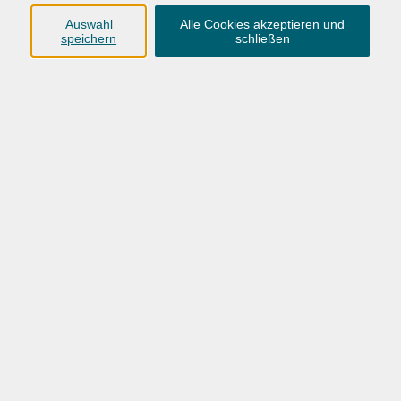
Anschrift
Auswahl
Alle Cookies akzeptieren und
speichern
schließen
Karlstraße 25
26123 Oldenburg
0441 92391-50
0441 92391-13
info@vhs-ol.de
Öffnungszeiten
Montag, Dienstag und Donnerstag:
9:00 bis 17:00 Uhr
Mittwoch und Freitag:
9:00 bis 12:30 Uhr
Volkshochschule Hatten + Wardenburg