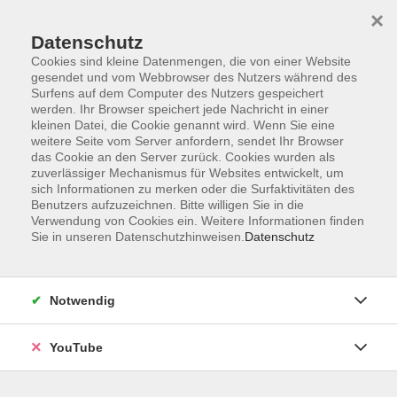
×
Datenschutz
Cookies sind kleine Datenmengen, die von einer Website
gesendet und vom Webbrowser des Nutzers während des
Surfens auf dem Computer des Nutzers gespeichert
werden. Ihr Browser speichert jede Nachricht in einer
Skip to main content
Der Kurs konnte nicht gefunden werden.
kleinen Datei, die Cookie genannt wird. Wenn Sie eine
weitere Seite vom Server anfordern, sendet Ihr Browser
das Cookie an den Server zurück. Cookies wurden als
zuverlässiger Mechanismus für Websites entwickelt, um
AGB
sich Informationen zu merken oder die Surfaktivitäten des
Benutzers aufzuzeichnen. Bitte willigen Sie in die
Barrierefreiheit
Verwendung von Cookies ein. Weitere Informationen finden
Datenschutz
Sie in unseren Datenschutzhinweisen.
Datenschutz
Impressum
Widerruf
Notwendig
YouTube
Volkshochschule Oldenburg