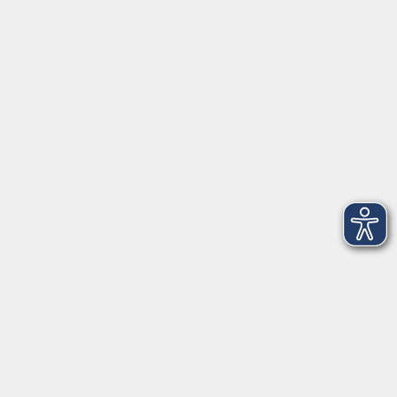
Anschrift
Patenbergsweg 7
26203 Wardenburg
04407 71475-0
info-hawa@vhs-ol.de
Öffnungszeiten
Montag und Donnerstag:
9:00 bis 12:30 Uhr und 15:00 bis 17:00 Uhr
Dienstag, Mittwoch und Freitag:
9:00 bis 12:30 Uhr