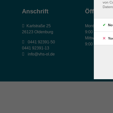
von Co
Daten
Anschrift
Öffnungs
No
Karlstraße 25
Montag, Dienst
26123 Oldenburg
9:00 bis 17:00 
Mittwoch und Fr
Yo
0441 92391-50
9:00 bis 12:30 
0441 92391-13
info@vhs-ol.de