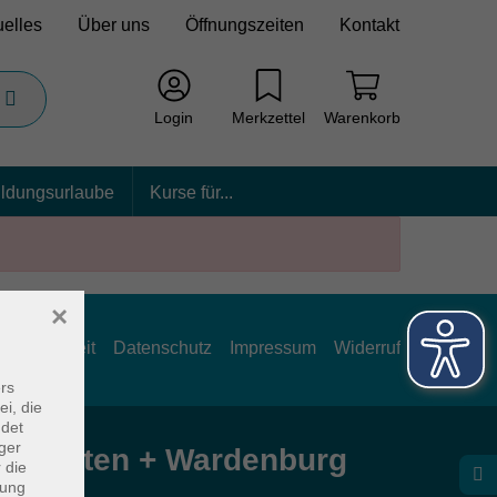
uelles
Über uns
Öffnungszeiten
Kontakt
Login
Merkzettel
Warenkorb
ildungsurlaube
Kurse für...
×
rrierefreiheit
Datenschutz
Impressum
Widerruf
rs
ei, die
ndet
ger
e Hatten + Wardenburg
 die
dung