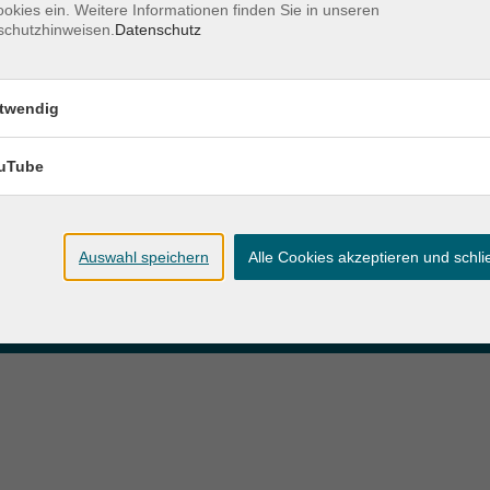
okies ein. Weitere Informationen finden Sie in unseren
schutzhinweisen.
Datenschutz
zeiten
Anschrift
twendig
ag und Donnerstag:
Patenbergsweg 7
Uhr
26203 Wardenburg
eitag:
uTube
04407 71475-0
Uhr
info-hawa@vhs-ol.de
Auswahl speichern
Alle Cookies akzeptieren und schl