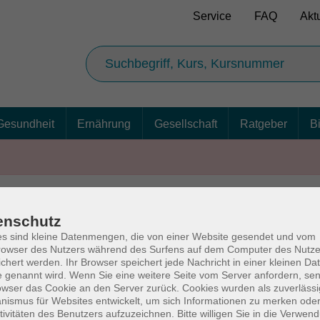
Service
FAQ
Akt
Gesundheit
Ernährung
Gesellschaft
Ratgeber
B
enschutz
AGB
Ba
s sind kleine Datenmengen, die von einer Website gesendet und vom
owser des Nutzers während des Surfens auf dem Computer des Nutze
chert werden. Ihr Browser speichert jede Nachricht in einer kleinen Dat
 genannt wird. Wenn Sie eine weitere Seite vom Server anfordern, se
owser das Cookie an den Server zurück. Cookies wurden als zuverlässi
rg
Volkshochschul
ismus für Websites entwickelt, um sich Informationen zu merken oder
tivitäten des Benutzers aufzuzeichnen. Bitte willigen Sie in die Verwen