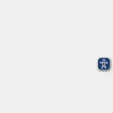
Anschrift
Patenbergsweg 7
26203 Wardenburg
04407 71475-0
info-hawa@vhs-ol.de
Öffnungszeiten
Montag und Donnerstag:
9:00 bis 12:30 Uhr und 15:00 bis 17:00 Uhr
Dienstag, Mittwoch und Freitag:
9:00 bis 12:30 Uhr