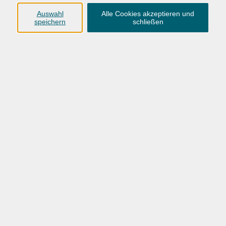
Anschrift
Auswahl
Alle Cookies akzeptieren und
speichern
schließen
Karlstraße 25
26123 Oldenburg
0441 92391-50
0441 92391-13
info@vhs-ol.de
Öffnungszeiten
Montag, Dienstag und Donnerstag:
9:00 bis 17:00 Uhr
Mittwoch und Freitag:
9:00 bis 12:30 Uhr
Volkshochschule Hatten + Wardenburg