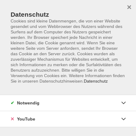
×
Datenschutz
Cookies sind kleine Datenmengen, die von einer Website
gesendet und vom Webbrowser des Nutzers während des
Surfens auf dem Computer des Nutzers gespeichert
werden. Ihr Browser speichert jede Nachricht in einer
Skip to main content
Der Kurs konnte nicht gefunden werden.
kleinen Datei, die Cookie genannt wird. Wenn Sie eine
weitere Seite vom Server anfordern, sendet Ihr Browser
das Cookie an den Server zurück. Cookies wurden als
zuverlässiger Mechanismus für Websites entwickelt, um
sich Informationen zu merken oder die Surfaktivitäten des
AGB
Benutzers aufzuzeichnen. Bitte willigen Sie in die
Barrierefreiheit
Verwendung von Cookies ein. Weitere Informationen finden
Sie in unseren Datenschutzhinweisen.
Datenschutz
Datenschutz
Impressum
Widerruf
Notwendig
YouTube
Volkshochschule Oldenburg