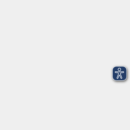
Anschrift
Patenbergsweg 7
26203 Wardenburg
04407 71475-0
info-hawa@vhs-ol.de
Öffnungszeiten
Montag und Donnerstag:
9:00 bis 12:30 Uhr und 15:00 bis 17:00 Uhr
Dienstag, Mittwoch und Freitag:
9:00 bis 12:30 Uhr