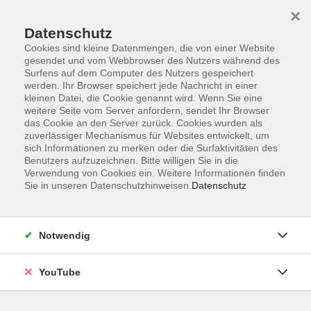
×
Datenschutz
Cookies sind kleine Datenmengen, die von einer Website
gesendet und vom Webbrowser des Nutzers während des
Surfens auf dem Computer des Nutzers gespeichert
werden. Ihr Browser speichert jede Nachricht in einer
Skip to main content
Der Kurs konnte nicht gefunden werden.
kleinen Datei, die Cookie genannt wird. Wenn Sie eine
weitere Seite vom Server anfordern, sendet Ihr Browser
das Cookie an den Server zurück. Cookies wurden als
zuverlässiger Mechanismus für Websites entwickelt, um
sich Informationen zu merken oder die Surfaktivitäten des
AGB
Benutzers aufzuzeichnen. Bitte willigen Sie in die
Barrierefreiheit
Verwendung von Cookies ein. Weitere Informationen finden
Sie in unseren Datenschutzhinweisen.
Datenschutz
Datenschutz
Impressum
Widerruf
Notwendig
YouTube
Volkshochschule Oldenburg