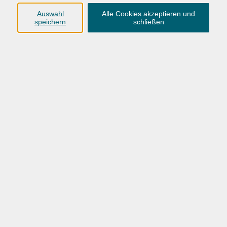
Anschrift
Auswahl
Alle Cookies akzeptieren und
speichern
schließen
Karlstraße 25
26123 Oldenburg
0441 92391-50
0441 92391-13
info@vhs-ol.de
Öffnungszeiten
Montag, Dienstag und Donnerstag:
9:00 bis 17:00 Uhr
Mittwoch und Freitag:
9:00 bis 12:30 Uhr
Volkshochschule Hatten + Wardenburg