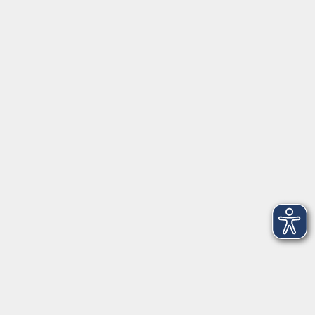
Gedenkstätte Wehnen
Lebensgeschichten und Krankenmorde im
Nationalsozialismus
Sa. 07.11.2026 11:00
Bad Zwischenahn
Auf den Spuren des Nationalsozialismus in
Oldenburg
Vom Alten Landtag bis zum Mahnmal für die im
Holocaust ermordeten Oldenburger Juden
So. 08.11.2026 11:00
Oldenburg
Trump und die MAGA-Bewegung - Online