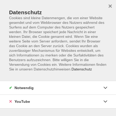
×
Datenschutz
Cookies sind kleine Datenmengen, die von einer Website
gesendet und vom Webbrowser des Nutzers während des
Surfens auf dem Computer des Nutzers gespeichert
werden. Ihr Browser speichert jede Nachricht in einer
Skip to main content
kleinen Datei, die Cookie genannt wird. Wenn Sie eine
weitere Seite vom Server anfordern, sendet Ihr Browser
Gesellschaft
das Cookie an den Server zurück. Cookies wurden als
zuverlässiger Mechanismus für Websites entwickelt, um
sich Informationen zu merken oder die Surfaktivitäten des
Benutzers aufzuzeichnen. Bitte willigen Sie in die
Verwendung von Cookies ein. Weitere Informationen finden
Sie in unseren Datenschutzhinweisen.
Datenschutz
61 Kurse
KURSE NACH THEMEN
Notwendig
vhs.wissen live
24
YouTube
Politik und Dialog
8
Demokratie und Medien
6