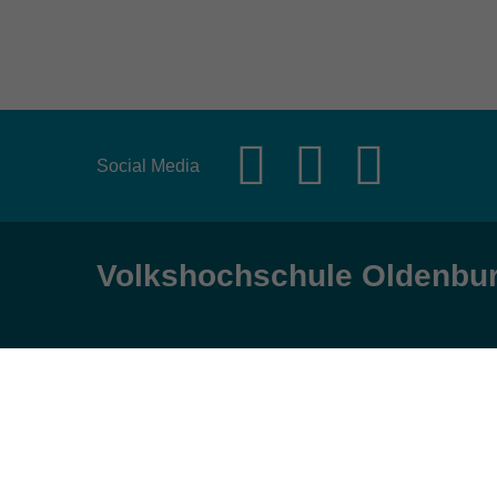
Social Media
Volkshochschule Oldenbu
Anschrift
Öffnungs
Karlstraße 25
Montag, Dienst
26123 Oldenburg
9:00 bis 17:00 
Mittwoch und Fr