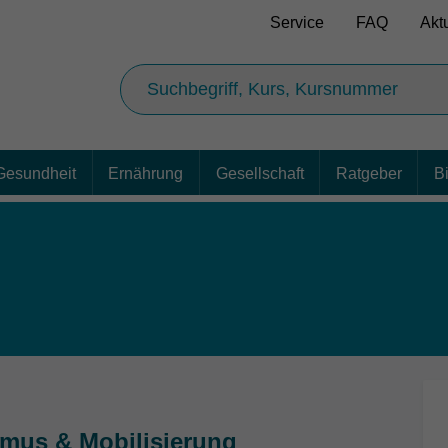
Service
FAQ
Akt
Gesundheit
Ernährung
Gesellschaft
Ratgeber
B
smus & Mobilisierung