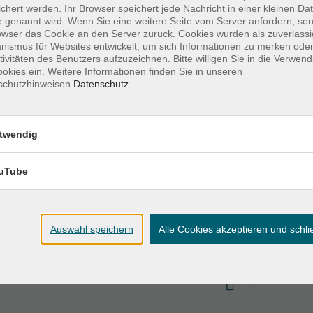
chert werden. Ihr Browser speichert jede Nachricht in einer kleinen Dat
 genannt wird. Wenn Sie eine weitere Seite vom Server anfordern, se
owser das Cookie an den Server zurück. Cookies wurden als zuverlässi
 &
Mi. 26.08.2026 18:00
ismus für Websites entwickelt, um sich Informationen zu merken oder
tivitäten des Benutzers aufzuzeichnen. Bitte willigen Sie in die Verwen
okies ein. Weitere Informationen finden Sie in unseren
schutzhinweisen.
Datenschutz
Stimme &
Mo. 07.09.2026 18:00
twendig
uTube
eit &
Do. 10.09.2026 18:00
Auswahl speichern
Alle Cookies akzeptieren und schl
miss &
Mo. 21.09.2026 18:00