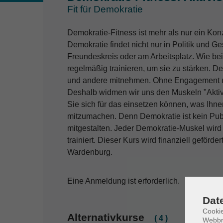
Fit für Demokratie
Demokratie-Fitness ist mehr als nur ein Konze
Demokratie findet nicht nur in Politik und Ge
Freundeskreis oder am Arbeitsplatz. Wie b
regelmäßig trainieren, um sie zu stärken. 
und andere mitnehmen. Ohne Engagement und
Deshalb widmen wir uns den Muskeln "Aktiv
Sie sich für das einsetzen können, was Ihnen
mitzumachen. Denn Demokratie ist kein Publi
mitgestalten. Jeder Demokratie-Muskel wir
trainiert. Dieser Kurs wird finanziell geför
Wardenburg.
Eine Anmeldung ist erforderlich.
Dat
Cookie
Alternativkurse
( 4 )
Webbr