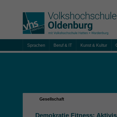
Sprachen
Beruf & IT
Kunst & Kultur
Skip to main content
Sie sind hier:
Gesellschaft
Demokratie Fitness: Aktivi