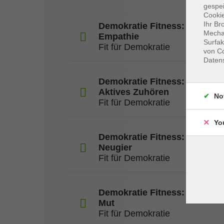
gespei
Cookie
Ihr Br
Demokratie Fitness: Meinung
Mechan
Empathie
Surfak
Fit für Demokratie
von Co
Daten
Demokratie Fitness: Starke 
Aktives Zuhören
No
Fit für Demokratie
Yo
Demokratie Fitness: Uneinigk
Neugier
Fit für Demokratie
Demokratie Fitness: Kompro
Mut
Fit für Demokratie