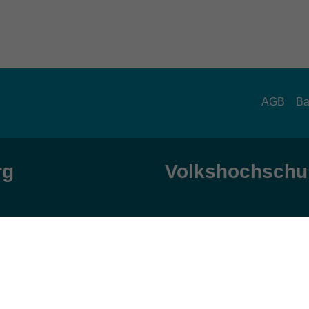
AGB
Ba
rg
Volkshochschul
zeiten
Anschrift
ag und Donnerstag:
Patenbergsweg 7
Uhr
26203 Wardenburg
eitag: