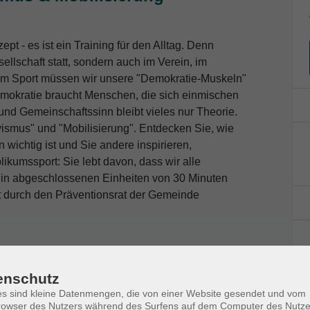
pt - es ist ein Training für den Alltag. Denn
sellschaft statt, sondern auch im Verein, im
eim Sport müssen wir unsere "Demokratie-Muskeln"
Demokratie braucht Menschen, die sich einmischen
 Gemeinschaftssinn bleibt vieles nur Theorie.
ismus" und "Mobilisierung". Entdecken Sie, wie
 wichtig ist und Sie andere inspirieren,
kumssport: Sie lebt davon, dass wir alle
d in abgeschlossenen Einheiten von 30 Minuten
dert durch den Präventionsrat der Gemeinde
enschutz
s sind kleine Datenmengen, die von einer Website gesendet und vom
owser des Nutzers während des Surfens auf dem Computer des Nutze