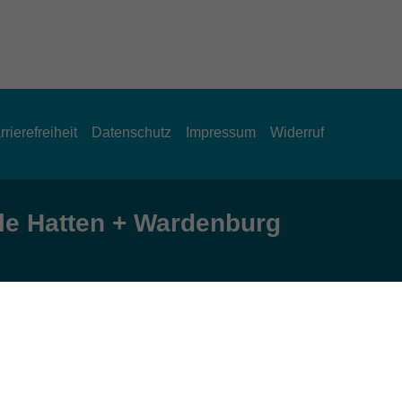
rrierefreiheit
Datenschutz
Impressum
Widerruf
e Hatten + Wardenburg
Öffnungszeiten
Montag und Donnerstag:
9:00 bis 12:30 Uhr und 15:00 bis 17:00 Uhr
Dienstag, Mittwoch und Freitag: