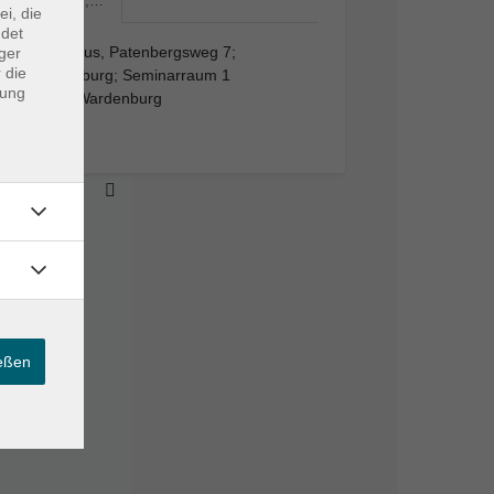
VHS-Haus,…
ei, die
ndet
VHS-Haus, Patenbergsweg 7;
ger
 die
Wardenburg; Seminarraum 1
dung
26203 Wardenburg
Raum 1
ießen