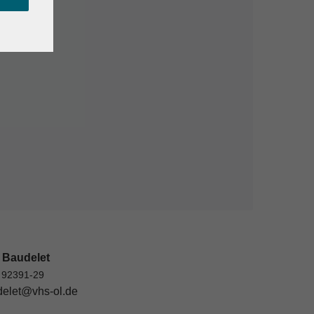
 Baudelet
 92391-29
elet@vhs-ol.de