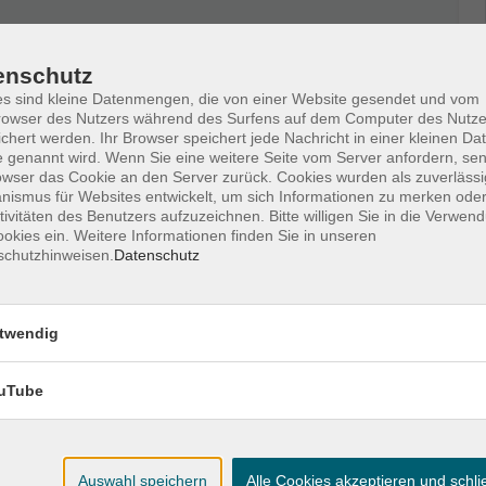
ztool Zoom statt. Den Zugangs-Link zur
vor dem Termin per E-Mail zu.
enschutz
s sind kleine Datenmengen, die von einer Website gesendet und vom
telefonisch zu unseren Öffnungszeiten möglich.
owser des Nutzers während des Surfens auf dem Computer des Nutze
chert werden. Ihr Browser speichert jede Nachricht in einer kleinen Dat
 genannt wird. Wenn Sie eine weitere Seite vom Server anfordern, se
owser das Cookie an den Server zurück. Cookies wurden als zuverlässi
g/Wlan
ismus für Websites entwickelt, um sich Informationen zu merken oder
tivitäten des Benutzers aufzuzeichnen. Bitte willigen Sie in die Verwen
okies ein. Weitere Informationen finden Sie in unseren
schutzhinweisen.
Datenschutz
twendig
uTube
Auswahl speichern
Alle Cookies akzeptieren und schl