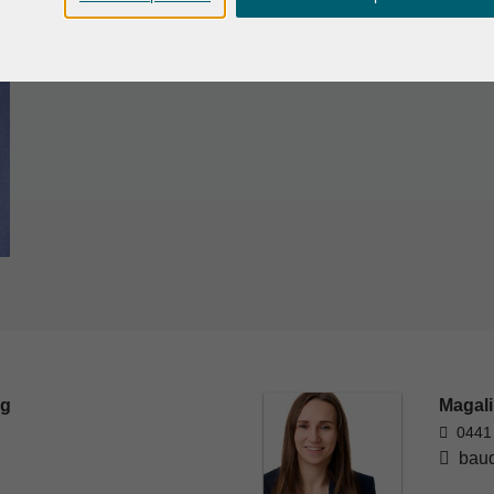
rg
Magali
0441
baud