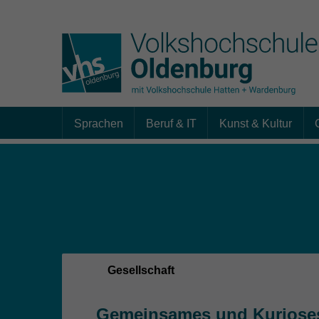
Sprachen
Beruf & IT
Kunst & Kultur
Skip to main content
Sie sind hier:
Gesellschaft
Gemeinsames und Kurioses