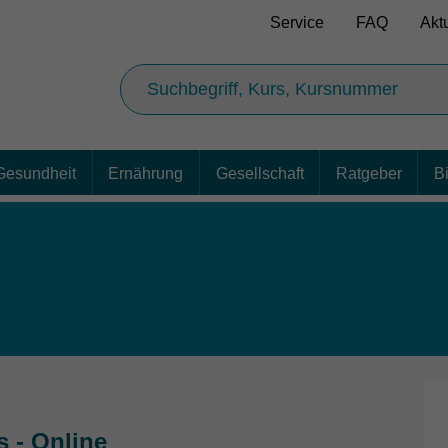
Service
FAQ
Akt
Gesundheit
Ernährung
Gesellschaft
Ratgeber
B
 - Online