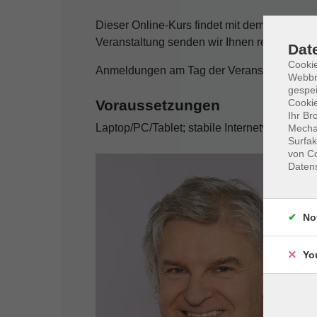
Dieser Online-Kurs findet mit dem Konferen
Veranstaltung senden wir Ihnen rechtzeitig 
Dat
Cookie
Anmeldungen am Tag der Veranstaltung nur 
Webbr
gespei
Cookie
Voraussetzungen
Ihr Br
Laptop/PC/Tablet; stabile Internetverbindun
Mechan
Surfak
von Co
Daten
No
Yo