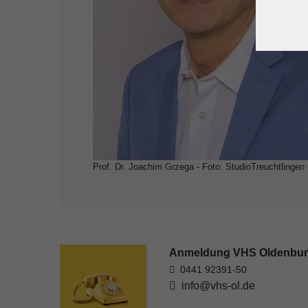
Prof. Dr. Joachim Grzega - Foto: StudioTreuchtlingen
Anmeldung VHS Oldenbu
0441 92391-50
info@vhs-ol.de