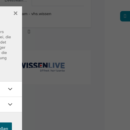
Livestream…
×
Livestream - vhs.wissen
rs
ei, die
ndet
ger
 die
dung
ießen