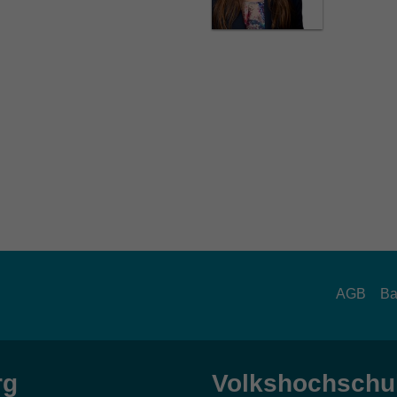
AGB
Ba
rg
Volkshochschul