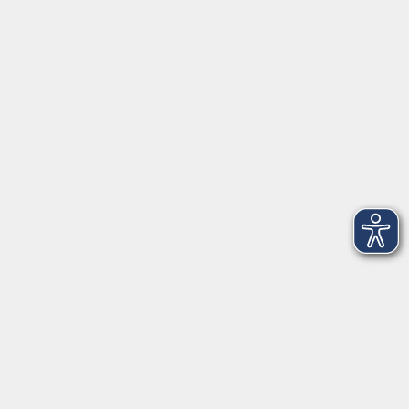
Anschrift
Patenbergsweg 7
26203 Wardenburg
04407 71475-0
info-hawa@vhs-ol.de
Öffnungszeiten
Montag und Donnerstag:
9:00 bis 12:30 Uhr und 15:00 bis 17:00 Uhr
Dienstag, Mittwoch und Freitag:
9:00 bis 12:30 Uhr