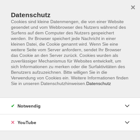
×
Datenschutz
Cookies sind kleine Datenmengen, die von einer Website
gesendet und vom Webbrowser des Nutzers während des
Surfens auf dem Computer des Nutzers gespeichert
werden. Ihr Browser speichert jede Nachricht in einer
Skip to main content
Der Kurs konnte nicht gefunden werden.
kleinen Datei, die Cookie genannt wird. Wenn Sie eine
weitere Seite vom Server anfordern, sendet Ihr Browser
das Cookie an den Server zurück. Cookies wurden als
zuverlässiger Mechanismus für Websites entwickelt, um
sich Informationen zu merken oder die Surfaktivitäten des
AGB
Benutzers aufzuzeichnen. Bitte willigen Sie in die
Barrierefreiheit
Verwendung von Cookies ein. Weitere Informationen finden
Sie in unseren Datenschutzhinweisen.
Datenschutz
Datenschutz
Impressum
Widerruf
Notwendig
YouTube
Volkshochschule Oldenburg