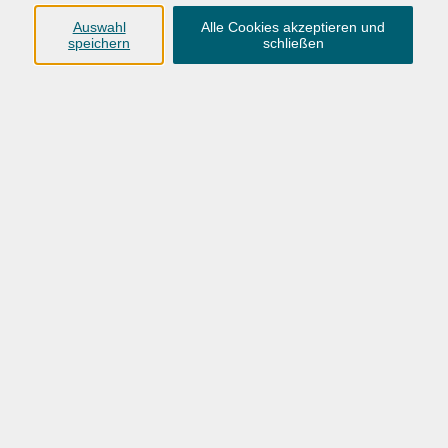
Anschrift
Auswahl
Alle Cookies akzeptieren und
speichern
schließen
Karlstraße 25
26123 Oldenburg
0441 92391-50
0441 92391-13
info@vhs-ol.de
Öffnungszeiten
Montag, Dienstag und Donnerstag:
9:00 bis 17:00 Uhr
Mittwoch und Freitag:
9:00 bis 12:30 Uhr
Volkshochschule Hatten + Wardenburg