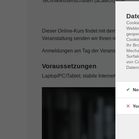
Technikwissenschaften (acatech) statt.
Dat
Cookie
Webbr
Dieser Online-Kurs findet mit dem Konferen
gespei
Veranstaltung senden wir Ihnen rechtzeitig 
Cookie
Ihr Br
Mechan
Anmeldungen am Tag der Veranstaltung nur 
Surfak
von Co
Voraussetzungen
Daten
Laptop/PC/Tablet; stabile Internetverbindun
No
Yo