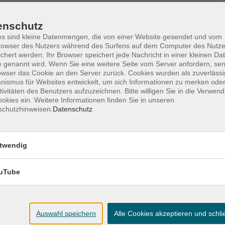
enschutz
s sind kleine Datenmengen, die von einer Website gesendet und vom
owser des Nutzers während des Surfens auf dem Computer des Nutze
ztool Zoom statt. Den Zugangs-Link zur
chert werden. Ihr Browser speichert jede Nachricht in einer kleinen Dat
vor dem Termin per E-Mail zu.
 genannt wird. Wenn Sie eine weitere Seite vom Server anfordern, se
owser das Cookie an den Server zurück. Cookies wurden als zuverlässi
ismus für Websites entwickelt, um sich Informationen zu merken oder
telefonisch zu unseren Öffnungszeiten möglich.
tivitäten des Benutzers aufzuzeichnen. Bitte willigen Sie in die Verwen
okies ein. Weitere Informationen finden Sie in unseren
schutzhinweisen.
Datenschutz
g/Wlan
twendig
uTube
Auswahl speichern
Alle Cookies akzeptieren und schl