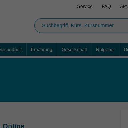
Service
FAQ
Akt
Gesundheit
Ernährung
Gesellschaft
Ratgeber
B
- Online