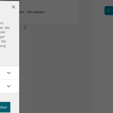
Livestream…
×
Livestream - vhs.wissen
rs
ei, die
ndet
ger
 die
dung
ießen