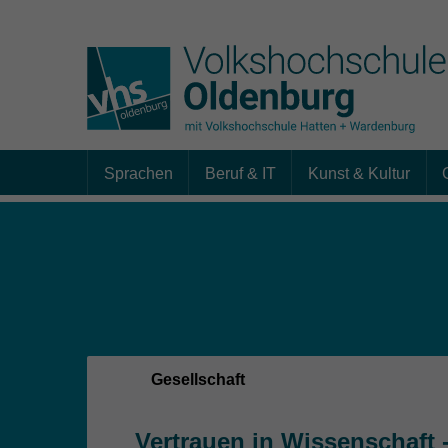
Sprachen
Beruf & IT
Kunst & Kultur
Skip to main content
Sie sind hier:
Gesellschaft
Vertrauen in Wissenschaft 