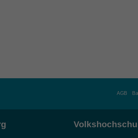
AGB
Ba
rg
Volkshochschul