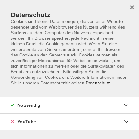
×
Datenschutz
Cookies sind kleine Datenmengen, die von einer Website
gesendet und vom Webbrowser des Nutzers während des
Surfens auf dem Computer des Nutzers gespeichert
werden. Ihr Browser speichert jede Nachricht in einer
Skip to main content
Sie sind hier:
Gesellschaft
vhs.wissen live
kleinen Datei, die Cookie genannt wird. Wenn Sie eine
weitere Seite vom Server anfordern, sendet Ihr Browser
das Cookie an den Server zurück. Cookies wurden als
zuverlässiger Mechanismus für Websites entwickelt, um
Frankreich vor den Präsidentschaftswahlen -
sich Informationen zu merken oder die Surfaktivitäten des
Online
Benutzers aufzuzeichnen. Bitte willigen Sie in die
Verwendung von Cookies ein. Weitere Informationen finden
Im April 2027 finden in Frankreich die
Sie in unseren Datenschutzhinweisen.
Datenschutz
Präsidentschaftswahlen statt.
Emmanuel Macron darf laut Verfassung nicht mehr als
Notwendig
Kandidat antreten. Was hat er in seiner Amtszeit erreicht?
An welchen Vorhaben ist er gescheitert?
YouTube
Wie blicken die Franzosen auf seine Amtszeit? Wie hat
sich in seiner Präsidentschaft das deutsch-französische