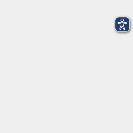
AGB
Barrierefreiheit
Datenschutz
Impressum
Widerruf
Volkshochschule Oldenburg
Anschrift
Karlstraße 25
26123 Oldenburg