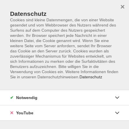
×
Datenschutz
Cookies sind kleine Datenmengen, die von einer Website
gesendet und vom Webbrowser des Nutzers während des
Surfens auf dem Computer des Nutzers gespeichert
werden. Ihr Browser speichert jede Nachricht in einer
Skip to main content
Sie sind hier:
Gesellschaft
vhs.wissen live
kleinen Datei, die Cookie genannt wird. Wenn Sie eine
weitere Seite vom Server anfordern, sendet Ihr Browser
das Cookie an den Server zurück. Cookies wurden als
zuverlässiger Mechanismus für Websites entwickelt, um
Rubens oder Rembrandt - Online
sich Informationen zu merken oder die Surfaktivitäten des
Werke der Holländischen und Flämischen
Benutzers aufzuzeichnen. Bitte willigen Sie in die
Malerei des Barock in der Alten Pinakothek
Verwendung von Cookies ein. Weitere Informationen finden
Sie in unseren Datenschutzhinweisen.
Datenschutz
1581 schlug die Geburtsstunde der Republik der
Vereinigten Niederlande, als sich die sieben nördlichen
niederländischen Provinzen von der spanischen
Notwendig
Herrschaft lossagten.
YouTube
Damit begann eine tiefgreifende künstlerische
Neuentwicklung, die zur Ausbildung eines eigenen Malstils