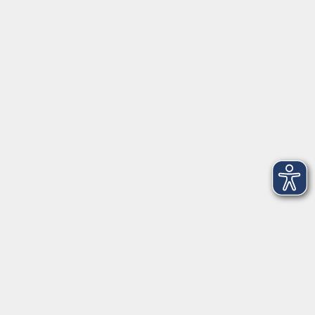
Anschrift
Patenbergsweg 7
26203 Wardenburg
04407 71475-0
info-hawa@vhs-ol.de
Öffnungszeiten
Montag und Donnerstag:
9:00 bis 12:30 Uhr und 15:00 bis 17:00 Uhr
Dienstag, Mittwoch und Freitag:
9:00 bis 12:30 Uhr