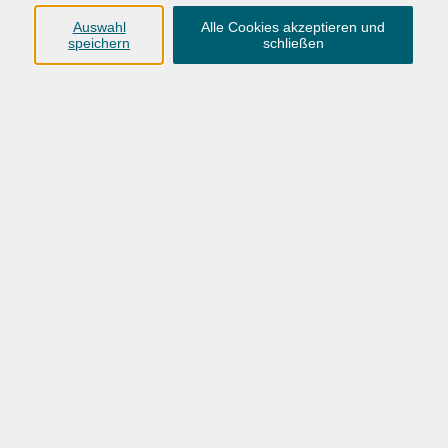
Anschrift
Auswahl
Alle Cookies akzeptieren und
speichern
schließen
Karlstraße 25
26123 Oldenburg
0441 92391-50
0441 92391-13
info@vhs-ol.de
Öffnungszeiten
Montag, Dienstag und Donnerstag:
9:00 bis 17:00 Uhr
Mittwoch und Freitag:
9:00 bis 12:30 Uhr
Volkshochschule Hatten + Wardenburg