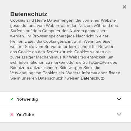
×
Datenschutz
Cookies sind kleine Datenmengen, die von einer Website
gesendet und vom Webbrowser des Nutzers während des
Surfens auf dem Computer des Nutzers gespeichert
werden. Ihr Browser speichert jede Nachricht in einer
Skip to main content
Der Kurs konnte nicht gefunden werden.
kleinen Datei, die Cookie genannt wird. Wenn Sie eine
weitere Seite vom Server anfordern, sendet Ihr Browser
das Cookie an den Server zurück. Cookies wurden als
zuverlässiger Mechanismus für Websites entwickelt, um
sich Informationen zu merken oder die Surfaktivitäten des
AGB
Benutzers aufzuzeichnen. Bitte willigen Sie in die
Barrierefreiheit
Verwendung von Cookies ein. Weitere Informationen finden
Sie in unseren Datenschutzhinweisen.
Datenschutz
Datenschutz
Impressum
Widerruf
Notwendig
YouTube
Volkshochschule Oldenburg