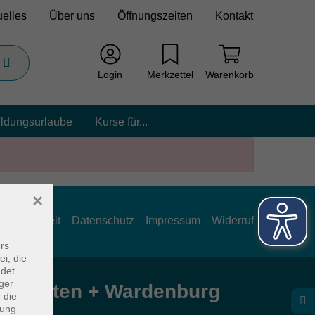
uelles
Über uns
Öffnungszeiten
Kontakt
Login
Merkzettel
Warenkorb
ildungsurlaube
Kurse für...
×
rrierefreiheit
Datenschutz
Impressum
Widerruf
rs
ei, die
ndet
ger
e Hatten + Wardenburg
 die
dung