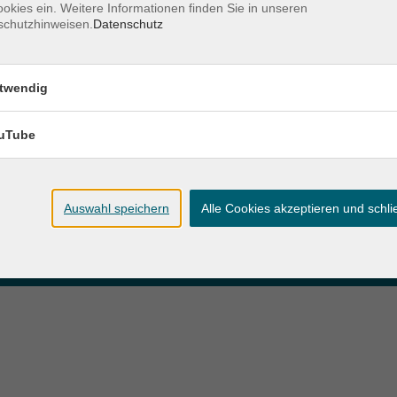
okies ein. Weitere Informationen finden Sie in unseren
schutzhinweisen.
Datenschutz
zeiten
Anschrift
twendig
ag und Donnerstag:
Patenbergsweg 7
Uhr
26203 Wardenburg
eitag:
uTube
04407 71475-0
Uhr
info-hawa@vhs-ol.de
Auswahl speichern
Alle Cookies akzeptieren und schl