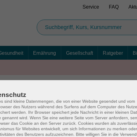
Service
FAQ
Akt
Gesundheit
Ernährung
Gesellschaft
Ratgeber
B
enschutz
AGB
Ba
s sind kleine Datenmengen, die von einer Website gesendet und vom
owser des Nutzers während des Surfens auf dem Computer des Nutze
chert werden. Ihr Browser speichert jede Nachricht in einer kleinen Dat
 genannt wird. Wenn Sie eine weitere Seite vom Server anfordern, se
owser das Cookie an den Server zurück. Cookies wurden als zuverlässi
rg
Volkshochschul
ismus für Websites entwickelt, um sich Informationen zu merken oder
tivitäten des Benutzers aufzuzeichnen. Bitte willigen Sie in die Verwen