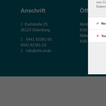
von Co
Daten
Anschrift
Öffnungs
No
Karlstraße 25
Montag, Dienst
26123 Oldenburg
9:00 bis 17:00 
Mittwoch und Fr
Yo
0441 92391-50
9:00 bis 12:30 
0441 92391-13
info@vhs-ol.de