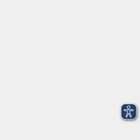
AGB
Barrierefreiheit
Datenschutz
Impressum
Widerruf
Volkshochschule Oldenburg
Anschrift
Karlstraße 25
26123 Oldenburg