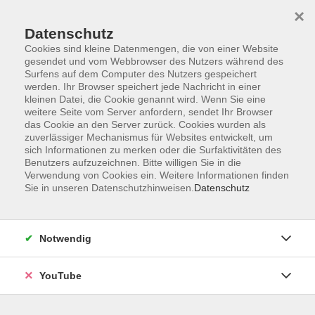
×
Datenschutz
Cookies sind kleine Datenmengen, die von einer Website
gesendet und vom Webbrowser des Nutzers während des
Surfens auf dem Computer des Nutzers gespeichert
werden. Ihr Browser speichert jede Nachricht in einer
Skip to main content
kleinen Datei, die Cookie genannt wird. Wenn Sie eine
Oldenburger
weitere Seite vom Server anfordern, sendet Ihr Browser
das Cookie an den Server zurück. Cookies wurden als
Gesundheitsakademie
zuverlässiger Mechanismus für Websites entwickelt, um
sich Informationen zu merken oder die Surfaktivitäten des
Benutzers aufzuzeichnen. Bitte willigen Sie in die
Verwendung von Cookies ein. Weitere Informationen finden
Sie in unseren Datenschutzhinweisen.
Datenschutz
19 Kurse
zurück zu Gesundheit
Notwendig
KURSE NACH THEMEN
YouTube
Manuelle Therapie und Osteopathie
Energetische Anwendungsformen
7