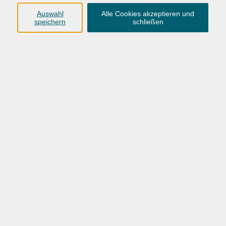
Gesprächstherapie und Beratung
12
Auswahl
Alle Cookies akzeptieren und
speichern
schließen
VHS Oldenburg
0441 92391-50
info@vhs-ol.de
VHS-OL_Gesundheit_Herbst-Winter-2026
Ergebnisse filtern
Wochentage
Tageszeit
Ort