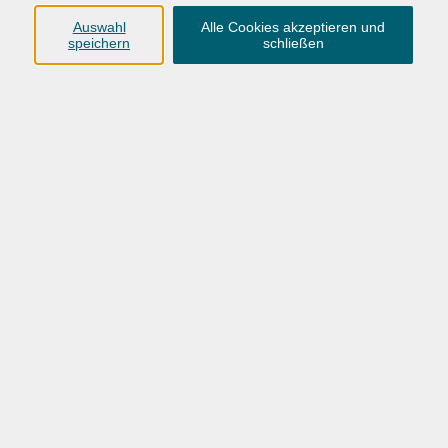
Gesprächstherapie und Beratung
12
Auswahl
Alle Cookies akzeptieren und
speichern
schließen
VHS Oldenburg
0441 92391-50
info@vhs-ol.de
VHS-OL_Gesundheit_Herbst-Winter-2026
Ergebnisse filtern
Wochentage
Tageszeit
Ort