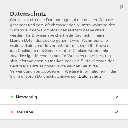
×
Datenschutz
Cookies sind kleine Datenmengen, die von einer Website
gesendet und vom Webbrowser des Nutzers während des
Surfens auf dem Computer des Nutzers gespeichert
werden. Ihr Browser speichert jede Nachricht in einer
Skip to main content
kleinen Datei, die Cookie genannt wird. Wenn Sie eine
Oldenburger
weitere Seite vom Server anfordern, sendet Ihr Browser
das Cookie an den Server zurück. Cookies wurden als
Gesundheitsakademie
zuverlässiger Mechanismus für Websites entwickelt, um
sich Informationen zu merken oder die Surfaktivitäten des
Benutzers aufzuzeichnen. Bitte willigen Sie in die
Verwendung von Cookies ein. Weitere Informationen finden
Sie in unseren Datenschutzhinweisen.
Datenschutz
18 Kurse
zurück zu Gesundheit
Notwendig
KURSE NACH THEMEN
YouTube
Manuelle Therapie und Osteopathie
Energetische Anwendungsformen
6