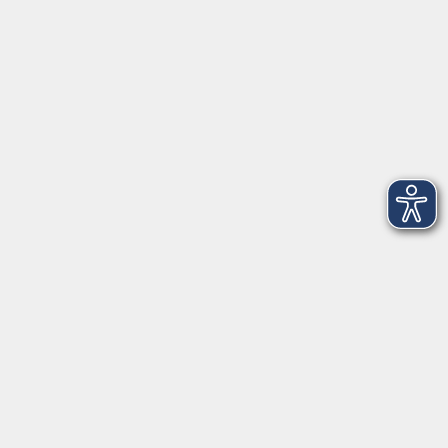
Widerruf
Volkshochschule Oldenburg
Anschrift
Karlstraße 25
26123 Oldenburg
0441 92391-50
0441 92391-13
info@vhs-ol.de
Öffnungszeiten
Montag, Dienstag und Donnerstag: