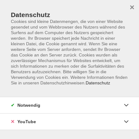
×
Datenschutz
Cookies sind kleine Datenmengen, die von einer Website
gesendet und vom Webbrowser des Nutzers während des
Surfens auf dem Computer des Nutzers gespeichert
werden. Ihr Browser speichert jede Nachricht in einer
Skip to main content
Sie sind hier:
Gesundheit
kleinen Datei, die Cookie genannt wird. Wenn Sie eine
weitere Seite vom Server anfordern, sendet Ihr Browser
das Cookie an den Server zurück. Cookies wurden als
zuverlässiger Mechanismus für Websites entwickelt, um
Rundum fit - Hybrid
sich Informationen zu merken oder die Surfaktivitäten des
Frauen haben Spaß an Bewegung
Benutzers aufzuzeichnen. Bitte willigen Sie in die
Verwendung von Cookies ein. Weitere Informationen finden
Das eine oder andere Kilo würden Sie schon gerne
Sie in unseren Datenschutzhinweisen.
Datenschutz
verlieren? Und Sie würden gerne gemeinsam mit anderen
Frauen etwas für Ihre körperliche Fitness und Ihr
Wohlbefinden tun? Nur Mut: In einer netten Gruppe
Notwendig
absolvieren Sie hier ein abwechslungsreiches, vernünftig
dosiertes Übungsprogramm, das zunächst Freude an
YouTube
Bewegung und dann Freude auf der Waage verspricht!
Wohltuende Entspannungsübungen runden das Angebot