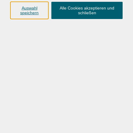
ab.
Auswahl
Alle Cookies akzeptieren und
speichern
schließen
Findet auch in den Ferien statt.
Voraussetzungen
Technische Voraussetzungen für Onlinekurse: www.vhs-
ol.de/vhs-cloud
Bitte mitbringen
Sportbekleidung, Gymnastikmatte, Handtuch, Getränk.
75,00 €
Gebühr
In den Warenkorb