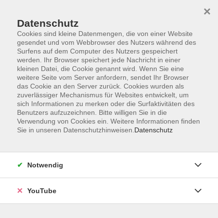
×
Datenschutz
Cookies sind kleine Datenmengen, die von einer Website
gesendet und vom Webbrowser des Nutzers während des
Surfens auf dem Computer des Nutzers gespeichert
werden. Ihr Browser speichert jede Nachricht in einer
Skip to main content
Sie sind hier:
Gesundheit
kleinen Datei, die Cookie genannt wird. Wenn Sie eine
weitere Seite vom Server anfordern, sendet Ihr Browser
das Cookie an den Server zurück. Cookies wurden als
zuverlässiger Mechanismus für Websites entwickelt, um
Tischtennis
sich Informationen zu merken oder die Surfaktivitäten des
Freizeitspieler und Ping-Pong-Parkinson
Benutzers aufzuzeichnen. Bitte willigen Sie in die
Verwendung von Cookies ein. Weitere Informationen finden
In Kooperation mit dem Hundsmühler TV. Das neueste
Sie in unseren Datenschutzhinweisen.
Datenschutz
Tischtennisangebot richtet sich gleichermaßen an
Freizeitspieler*innen, wie an Parkinson erkrankte
Menschen! Die Übungsleiterin Astrid Manßen, die selbst in
Notwendig
der Rolli-Regionalliga aktiv ist, ist vor über 35 Jahren in
das Traineramt eingestiegen! Ihre Ping-Pong-Parkinson
YouTube
und Senioren-Tischtennisgruppen im HTV erfreuen sich
großer Beliebtheit und sind ein Grund dafür, dass die