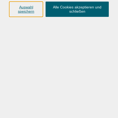
Tischtennisabteilung zu einer der größten Abteilungen im
Auswahl
Alle Cookies akzeptieren und
Hundsmühler TV zählt. Egal ob Einzel oder Doppel,
speichern
schließen
angeleitetes Training oder freies Spiel, hier kommt jeder
und jede Tischtennis-Freizeitspieler*in auf ihre oder seine
Kosten! Hier wird Inklusion gelebt! Veranstalter ist der
Hundsmühler TV. Die VHS tritt als Vermittler auf.
Findet auch in den Ferien statt.
Bitte mitbringen
Sportkleidung, Handtuch, Getränk.
40,00 €
Gebühr
Keine Ermäßigung möglich.
In den Warenkorb