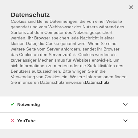
×
Datenschutz
Cookies sind kleine Datenmengen, die von einer Website
gesendet und vom Webbrowser des Nutzers während des
Surfens auf dem Computer des Nutzers gespeichert
werden. Ihr Browser speichert jede Nachricht in einer
Skip to main content
Der Kurs konnte nicht gefunden werden.
kleinen Datei, die Cookie genannt wird. Wenn Sie eine
weitere Seite vom Server anfordern, sendet Ihr Browser
das Cookie an den Server zurück. Cookies wurden als
zuverlässiger Mechanismus für Websites entwickelt, um
AGB
sich Informationen zu merken oder die Surfaktivitäten des
Benutzers aufzuzeichnen. Bitte willigen Sie in die
Barrierefreiheit
Verwendung von Cookies ein. Weitere Informationen finden
Sie in unseren Datenschutzhinweisen.
Datenschutz
Datenschutz
Impressum
Widerruf
Notwendig
YouTube
Volkshochschule Oldenburg