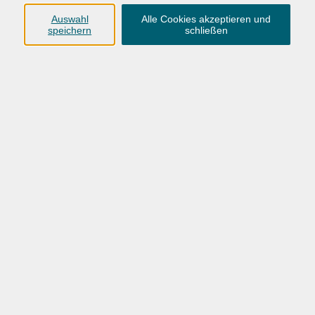
Anschrift
Auswahl
Alle Cookies akzeptieren und
speichern
schließen
Karlstraße 25
26123 Oldenburg
0441 92391-50
0441 92391-13
info@vhs-ol.de
Öffnungszeiten
Montag, Dienstag und Donnerstag:
9:00 bis 17:00 Uhr
Mittwoch und Freitag:
9:00 bis 12:30 Uhr
Volkshochschule Hatten + Wardenburg