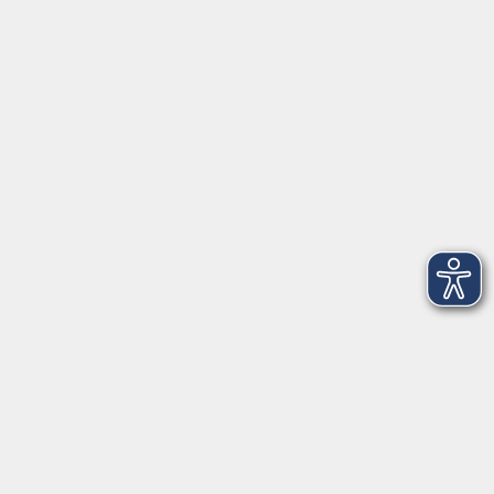
Anschrift
Patenbergsweg 7
26203 Wardenburg
04407 71475-0
info-hawa@vhs-ol.de
Öffnungszeiten
Montag und Donnerstag:
9:00 bis 12:30 Uhr und 15:00 bis 17:00 Uhr
Dienstag, Mittwoch und Freitag:
9:00 bis 12:30 Uhr