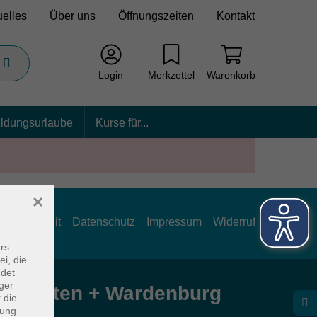
uelles
Über uns
Öffnungszeiten
Kontakt
Login
Merkzettel
Warenkorb
ildungsurlaube
Kurse für...
×
rrierefreiheit
Datenschutz
Impressum
Widerruf
rs
ei, die
ndet
ger
e Hatten + Wardenburg
 die
dung