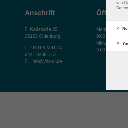
von Co
Daten
Anschrift
Öffnungs
No
Karlstraße 25
Montag, Dienst
26123 Oldenburg
9:00 bis 17:00 
Mittwoch und Fr
Yo
0441 92391-50
9:00 bis 12:30 
0441 92391-13
info@vhs-ol.de