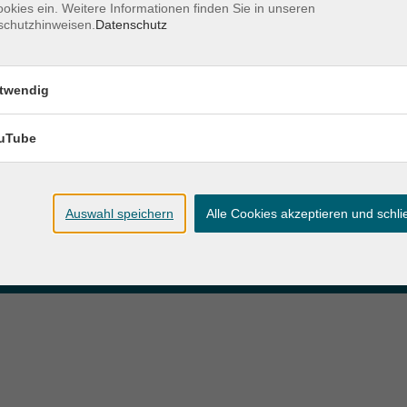
okies ein. Weitere Informationen finden Sie in unseren
schutzhinweisen.
Datenschutz
zeiten
Anschrift
twendig
ag und Donnerstag:
Patenbergsweg 7
Uhr
26203 Wardenburg
eitag:
uTube
04407 71475-0
Uhr
info-hawa@vhs-ol.de
Auswahl speichern
Alle Cookies akzeptieren und schl