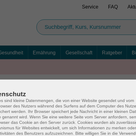
Service
FAQ
Akt
Gesundheit
Ernährung
Gesellschaft
Ratgeber
B
enschutz
AGB
Ba
s sind kleine Datenmengen, die von einer Website gesendet und vom
owser des Nutzers während des Surfens auf dem Computer des Nutze
chert werden. Ihr Browser speichert jede Nachricht in einer kleinen Dat
 genannt wird. Wenn Sie eine weitere Seite vom Server anfordern, se
owser das Cookie an den Server zurück. Cookies wurden als zuverlässi
rg
Volkshochschul
ismus für Websites entwickelt, um sich Informationen zu merken oder
tivitäten des Benutzers aufzuzeichnen. Bitte willigen Sie in die Verwen