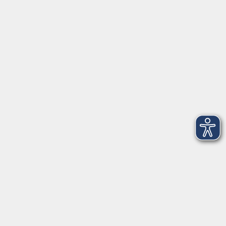
Anschrift
Patenbergsweg 7
26203 Wardenburg
04407 71475-0
info-hawa@vhs-ol.de
Öffnungszeiten
Montag und Donnerstag:
9:00 bis 12:30 Uhr und 15:00 bis 17:00 Uhr
Dienstag, Mittwoch und Freitag:
9:00 bis 12:30 Uhr