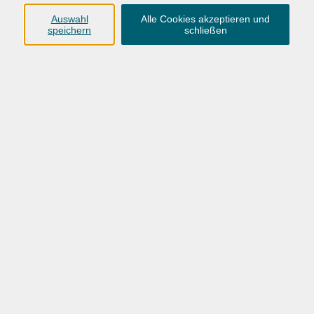
Anschrift
Auswahl
Alle Cookies akzeptieren und
speichern
schließen
Karlstraße 25
26123 Oldenburg
0441 92391-50
0441 92391-13
info@vhs-ol.de
Öffnungszeiten
Montag, Dienstag und Donnerstag:
9:00 bis 17:00 Uhr
Mittwoch und Freitag:
9:00 bis 12:30 Uhr
Volkshochschule Hatten + Wardenburg