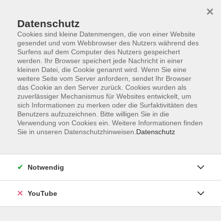
×
Datenschutz
Cookies sind kleine Datenmengen, die von einer Website
gesendet und vom Webbrowser des Nutzers während des
Surfens auf dem Computer des Nutzers gespeichert
werden. Ihr Browser speichert jede Nachricht in einer
Skip to main content
Der Kurs konnte nicht gefunden werden.
kleinen Datei, die Cookie genannt wird. Wenn Sie eine
weitere Seite vom Server anfordern, sendet Ihr Browser
das Cookie an den Server zurück. Cookies wurden als
zuverlässiger Mechanismus für Websites entwickelt, um
sich Informationen zu merken oder die Surfaktivitäten des
AGB
Benutzers aufzuzeichnen. Bitte willigen Sie in die
Barrierefreiheit
Verwendung von Cookies ein. Weitere Informationen finden
Sie in unseren Datenschutzhinweisen.
Datenschutz
Datenschutz
Impressum
Widerruf
Notwendig
YouTube
Volkshochschule Oldenburg