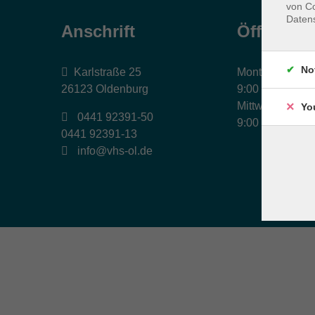
von Co
Daten
Anschrift
Öffnungs
No
Karlstraße 25
Montag, Dienst
26123 Oldenburg
9:00 bis 17:00 
Mittwoch und Fr
Yo
0441 92391-50
9:00 bis 12:30 
0441 92391-13
info@vhs-ol.de