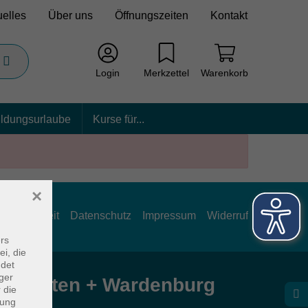
uelles
Über uns
Öffnungszeiten
Kontakt
Login
Merkzettel
Warenkorb
ildungsurlaube
Kurse für...
×
rrierefreiheit
Datenschutz
Impressum
Widerruf
rs
ei, die
ndet
ger
e Hatten + Wardenburg
 die
dung