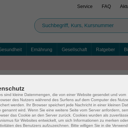
Service
FAQ
Akt
Gesundheit
Ernährung
Gesellschaft
Ratgeber
B
enschutz
AGB
Ba
s sind kleine Datenmengen, die von einer Website gesendet und vom
owser des Nutzers während des Surfens auf dem Computer des Nutze
chert werden. Ihr Browser speichert jede Nachricht in einer kleinen Dat
 genannt wird. Wenn Sie eine weitere Seite vom Server anfordern, se
owser das Cookie an den Server zurück. Cookies wurden als zuverlässi
rg
Volkshochschul
ismus für Websites entwickelt, um sich Informationen zu merken oder
tivitäten des Benutzers aufzuzeichnen. Bitte willigen Sie in die Verwen