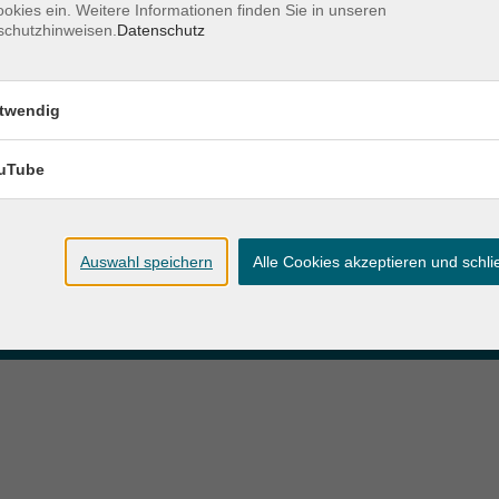
okies ein. Weitere Informationen finden Sie in unseren
schutzhinweisen.
Datenschutz
zeiten
Anschrift
twendig
ag und Donnerstag:
Patenbergsweg 7
Uhr
26203 Wardenburg
eitag:
uTube
04407 71475-0
Uhr
info-hawa@vhs-ol.de
Auswahl speichern
Alle Cookies akzeptieren und schl