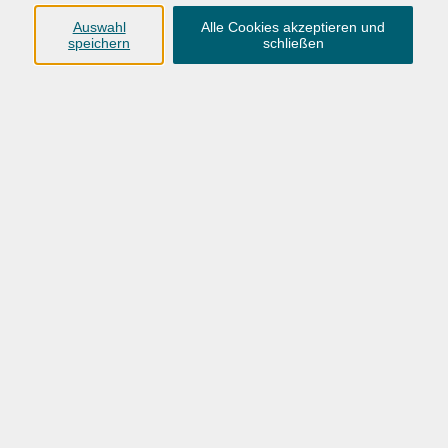
Anschrift
Auswahl
Alle Cookies akzeptieren und
speichern
schließen
Karlstraße 25
26123 Oldenburg
0441 92391-50
0441 92391-13
info@vhs-ol.de
Öffnungszeiten
Montag, Dienstag und Donnerstag:
9:00 bis 17:00 Uhr
Mittwoch und Freitag:
9:00 bis 12:30 Uhr
Volkshochschule Hatten + Wardenburg