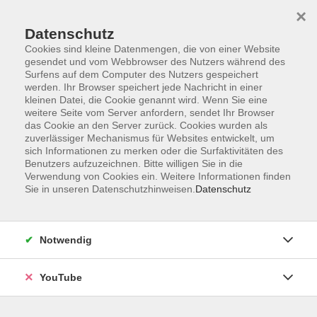
×
Datenschutz
Cookies sind kleine Datenmengen, die von einer Website
gesendet und vom Webbrowser des Nutzers während des
Surfens auf dem Computer des Nutzers gespeichert
werden. Ihr Browser speichert jede Nachricht in einer
Skip to main content
Der Kurs konnte nicht gefunden werden.
kleinen Datei, die Cookie genannt wird. Wenn Sie eine
weitere Seite vom Server anfordern, sendet Ihr Browser
das Cookie an den Server zurück. Cookies wurden als
zuverlässiger Mechanismus für Websites entwickelt, um
sich Informationen zu merken oder die Surfaktivitäten des
AGB
Benutzers aufzuzeichnen. Bitte willigen Sie in die
Barrierefreiheit
Verwendung von Cookies ein. Weitere Informationen finden
Sie in unseren Datenschutzhinweisen.
Datenschutz
Datenschutz
Impressum
Widerruf
Notwendig
YouTube
Volkshochschule Oldenburg