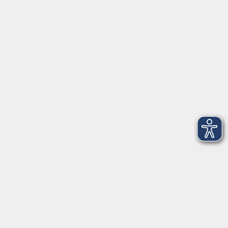
Anschrift
Patenbergsweg 7
26203 Wardenburg
04407 71475-0
info-hawa@vhs-ol.de
Öffnungszeiten
Montag und Donnerstag:
9:00 bis 12:30 Uhr und 15:00 bis 17:00 Uhr
Dienstag, Mittwoch und Freitag:
9:00 bis 12:30 Uhr