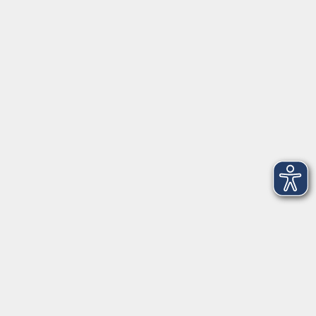
Anschrift
Patenbergsweg 7
26203 Wardenburg
04407 71475-0
info-hawa@vhs-ol.de
Öffnungszeiten
Montag und Donnerstag:
9:00 bis 12:30 Uhr und 15:00 bis 17:00 Uhr
Dienstag, Mittwoch und Freitag:
9:00 bis 12:30 Uhr