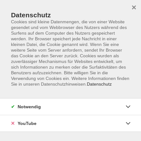
×
Datenschutz
Cookies sind kleine Datenmengen, die von einer Website
gesendet und vom Webbrowser des Nutzers während des
Surfens auf dem Computer des Nutzers gespeichert
werden. Ihr Browser speichert jede Nachricht in einer
Skip to main content
Der Kurs konnte nicht gefunden werden.
kleinen Datei, die Cookie genannt wird. Wenn Sie eine
weitere Seite vom Server anfordern, sendet Ihr Browser
das Cookie an den Server zurück. Cookies wurden als
zuverlässiger Mechanismus für Websites entwickelt, um
sich Informationen zu merken oder die Surfaktivitäten des
AGB
Benutzers aufzuzeichnen. Bitte willigen Sie in die
Barrierefreiheit
Verwendung von Cookies ein. Weitere Informationen finden
Sie in unseren Datenschutzhinweisen.
Datenschutz
Datenschutz
Impressum
Widerruf
Notwendig
YouTube
Volkshochschule Oldenburg