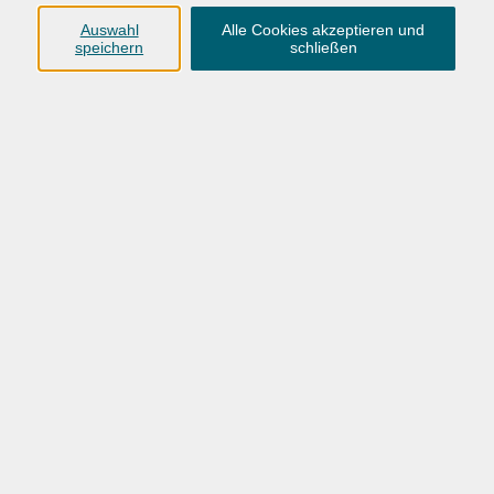
Anschrift
Auswahl
Alle Cookies akzeptieren und
speichern
schließen
Karlstraße 25
26123 Oldenburg
0441 92391-50
0441 92391-13
info@vhs-ol.de
Öffnungszeiten
Montag, Dienstag und Donnerstag:
9:00 bis 17:00 Uhr
Mittwoch und Freitag:
9:00 bis 12:30 Uhr
Volkshochschule Hatten + Wardenburg