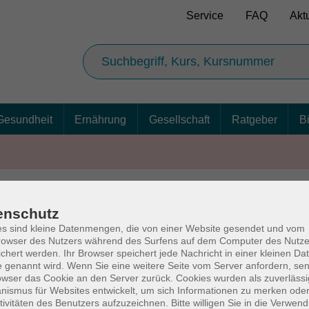
Service
FAQ
Akt
Gesundheit
Ernährung
Gesellschaft
Ratgeber
B
enschutz
AGB
Ba
s sind kleine Datenmengen, die von einer Website gesendet und vom
owser des Nutzers während des Surfens auf dem Computer des Nutze
chert werden. Ihr Browser speichert jede Nachricht in einer kleinen Dat
 genannt wird. Wenn Sie eine weitere Seite vom Server anfordern, se
owser das Cookie an den Server zurück. Cookies wurden als zuverlässi
rg
Volkshochschul
ismus für Websites entwickelt, um sich Informationen zu merken oder
tivitäten des Benutzers aufzuzeichnen. Bitte willigen Sie in die Verwen