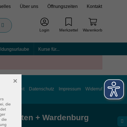
uelles
Über uns
Öffnungszeiten
Kontakt
Login
Merkzettel
Warenkorb
ildungsurlaube
Kurse für...
×
rrierefreiheit
Datenschutz
Impressum
Widerruf
rs
ei, die
ndet
ger
e Hatten + Wardenburg
 die
dung