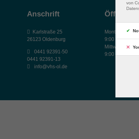
von Co
Daten
Anschrift
Öffnungs
No
Karlstraße 25
Montag, Dienst
26123 Oldenburg
9:00 bis 17:00 
Mittwoch und Fr
Yo
0441 92391-50
9:00 bis 12:30 
0441 92391-13
info@vhs-ol.de