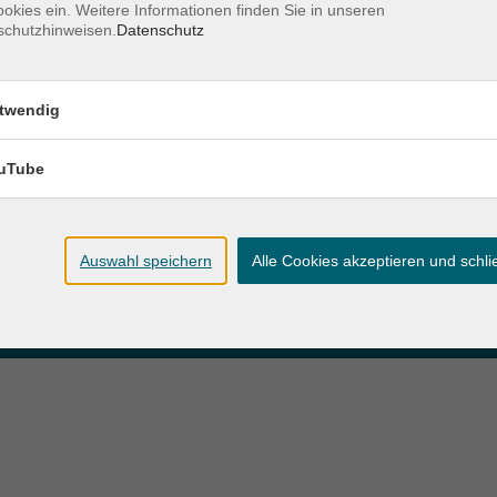
okies ein. Weitere Informationen finden Sie in unseren
schutzhinweisen.
Datenschutz
zeiten
Anschrift
twendig
ag und Donnerstag:
Patenbergsweg 7
Uhr
26203 Wardenburg
eitag:
uTube
04407 71475-0
Uhr
info-hawa@vhs-ol.de
Auswahl speichern
Alle Cookies akzeptieren und schl