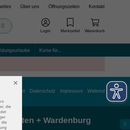
uelles
Über uns
Öffnungszeiten
Kontakt
Login
Merkzettel
Warenkorb
ildungsurlaube
Kurse für...
×
rrierefreiheit
Datenschutz
Impressum
Widerruf
rs
ei, die
ndet
ger
e Hatten + Wardenburg
 die
dung