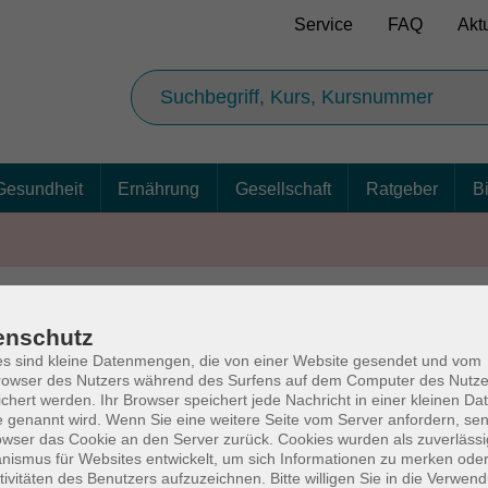
Service
FAQ
Akt
Gesundheit
Ernährung
Gesellschaft
Ratgeber
B
enschutz
AGB
Ba
s sind kleine Datenmengen, die von einer Website gesendet und vom
owser des Nutzers während des Surfens auf dem Computer des Nutze
chert werden. Ihr Browser speichert jede Nachricht in einer kleinen Dat
 genannt wird. Wenn Sie eine weitere Seite vom Server anfordern, se
owser das Cookie an den Server zurück. Cookies wurden als zuverlässi
rg
Volkshochschul
ismus für Websites entwickelt, um sich Informationen zu merken oder
tivitäten des Benutzers aufzuzeichnen. Bitte willigen Sie in die Verwen