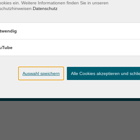
okies ein. Weitere Informationen finden Sie in unseren
schutzhinweisen.
Datenschutz
zeiten
Anschrift
twendig
ag und Donnerstag:
Patenbergsweg 7
Uhr
26203 Wardenburg
eitag:
uTube
04407 71475-0
Uhr
info-hawa@vhs-ol.de
Auswahl speichern
Alle Cookies akzeptieren und schl