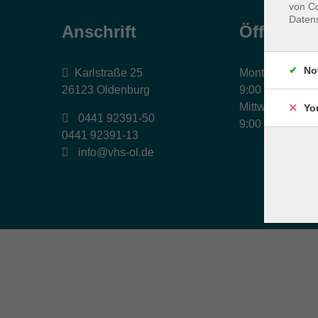
von Co
Daten
Anschrift
Öffnungs
No
Karlstraße 25
Montag, Dienst
26123 Oldenburg
9:00 bis 17:00 
Mittwoch und Fr
Yo
0441 92391-50
9:00 bis 12:30 
0441 92391-13
info@vhs-ol.de