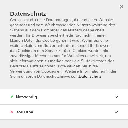
×
Datenschutz
Cookies sind kleine Datenmengen, die von einer Website
gesendet und vom Webbrowser des Nutzers während des
Surfens auf dem Computer des Nutzers gespeichert
werden. Ihr Browser speichert jede Nachricht in einer
Skip to main content
Sie sind hier:
Kurse für...
Grundbildung
kleinen Datei, die Cookie genannt wird. Wenn Sie eine
weitere Seite vom Server anfordern, sendet Ihr Browser
Alphabetisierung und Grundbildung
das Cookie an den Server zurück. Cookies wurden als
zuverlässiger Mechanismus für Websites entwickelt, um
sich Informationen zu merken oder die Surfaktivitäten des
Lesen und Schreiben von Anfang an -
Benutzers aufzuzeichnen. Bitte willigen Sie in die
Abendlehrgang
Verwendung von Cookies ein. Weitere Informationen finden
Sie in unseren Datenschutzhinweisen.
Datenschutz
Sie möchten das Lesen und Schreiben von Anfang an
lernen? Oder Sie können schon etwas schreiben oder
lesen? Ausgehend vom individuellen Lernstand werden in
Notwendig
den Kursen Fähigkeiten im Lesen, Schreiben und
Rechnen vermittelt. Teilnehmende können im eigenen
YouTube
Tempo und ohne Leistungsdruck lernen.