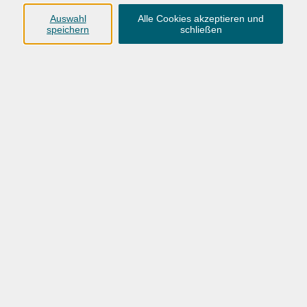
Auswahl
Alle Cookies akzeptieren und
speichern
schließen
Eine persönliche Beratung durch unsere Mitarbeiter
ist für eine Anmeldung erforderlich.
99,00 €
Gebühr
(inkl. 6 € Lehrmaterial)
Kursnummer:
26BO72211
Start
Ende
Do. 10.09.2026
Do. 28.01.2027
18:00 Uhr
19:30 Uhr
32 Termine
/ 64
Ustd.
Dozent*in: