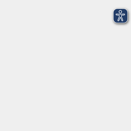
AGB
Barrierefreiheit
Datenschutz
Impressum
Widerruf
Volkshochschule Oldenburg
Anschrift
Karlstraße 25
26123 Oldenburg
0441 92391-50
0441 92391-13