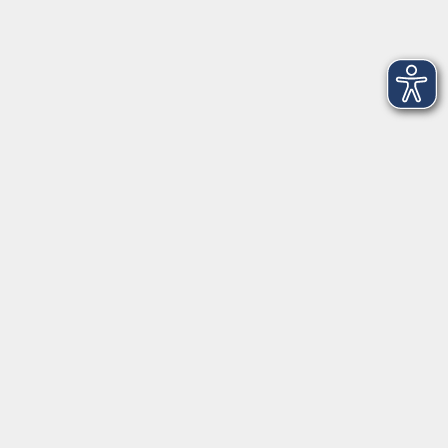
AGB
Barrierefreiheit
Datenschutz
Impressum
Widerruf
Volkshochschule Oldenburg
Anschrift
Karlstraße 25
26123 Oldenburg
0441 92391-50