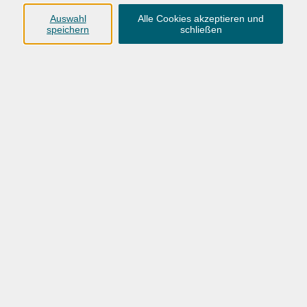
an, wo dein Geld bleibt - und wie du es künftig besser
Auswahl
Alle Cookies akzeptieren und
einsetzt. Das erwartet dich:
speichern
schließen
- Überblick über deine Alltagskosten (Lebensmittel, Miete,
Kommunikation, Streaming & Co.
- Welche Versicherungen wirklich notwendig sind - und
welche nicht
- Realistisch planen statt verschätzen
- Praktische Tipps zum Sparen, ohne auf alles zu
verzichten
- Einfache Werkzeuge, mit denen du dein Budget dauerhaft
im Griff behältst
Keine komplizierten Fachbegriffe, kein erhobener
Zeigefinger - sondern konkrete Hilfe für deinen Alltag. Hol