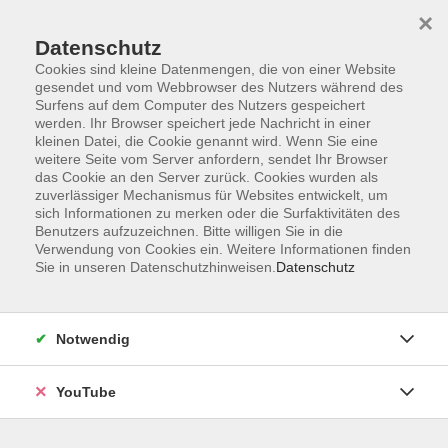
×
Datenschutz
Cookies sind kleine Datenmengen, die von einer Website
gesendet und vom Webbrowser des Nutzers während des
Surfens auf dem Computer des Nutzers gespeichert
werden. Ihr Browser speichert jede Nachricht in einer
Skip to main content
Sie sind hier:
Kurse für...
Grundbildung
kleinen Datei, die Cookie genannt wird. Wenn Sie eine
weitere Seite vom Server anfordern, sendet Ihr Browser
Alphabetisierung und Grundbildung
das Cookie an den Server zurück. Cookies wurden als
zuverlässiger Mechanismus für Websites entwickelt, um
sich Informationen zu merken oder die Surfaktivitäten des
Offene Lernwerkstatt MGH - Erste Hilfe Budget
Benutzers aufzuzeichnen. Bitte willigen Sie in die
im Griff
Verwendung von Cookies ein. Weitere Informationen finden
Sie in unseren Datenschutzhinweisen.
Datenschutz
Am Monatsende ist das Geld schon wieder weg - und du
weißt nicht genau, wofür? Rechnungen, Miete, Streaming-
Abos, Handy, Versicherungen... alles läppert sich
Notwendig
zusammen? Dann ist dieser Kurs genau für dich.
YouTube
In entspannter Atmosphäre schauen wir uns gemeinsam