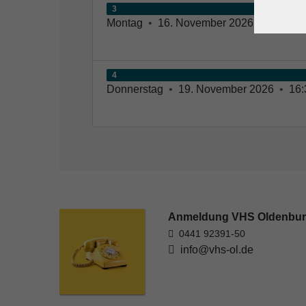
3
Montag
•
16. November 2026
•
16:30 –
4
Donnerstag
•
19. November 2026
•
16:
Anmeldung VHS Oldenbu
0441 92391-50
info@vhs-ol.de