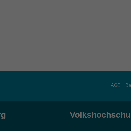
AGB
Ba
rg
Volkshochschul