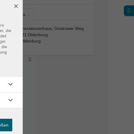
×
Mehrgenera…
rs
Mehrgenerationenhaus; Güstrower Weg
ei, die
1a; 26121 Oldenburg
ndet
26121 Oldenburg
ger
 die
dung
ießen