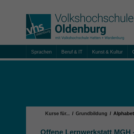
Sprachen
Beruf & IT
Kunst & Kultur
Skip to main content
Sie sind hier:
Kurse für...
Grundbildung
Alphabet
Offene Lernwerkstatt MGH - 