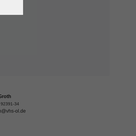
Groth
 92391-34
h@vhs-ol.de