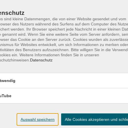
ener Zeigefinger - sondern konkrete Hilfe für
enschutz
k, dein Geld zu verstehen und zu kontrollieren.
s sind kleine Datenmengen, die von einer Website gesendet und vom
owser des Nutzers während des Surfens auf dem Computer des Nutze
chert werden. Ihr Browser speichert jede Nachricht in einer kleinen Dat
 genannt wird. Wenn Sie eine weitere Seite vom Server anfordern, se
owser das Cookie an den Server zurück. Cookies wurden als zuverlässi
ismus für Websites entwickelt, um sich Informationen zu merken oder
tivitäten des Benutzers aufzuzeichnen. Bitte willigen Sie in die Verwen
okies ein. Weitere Informationen finden Sie in unseren
schutzhinweisen.
Datenschutz
Ort / Raum
Mehrgenerationenhaus;
twendig
 18:00 Uhr
Güstrower Weg 1a;
26121 Oldenburg
uTube
Mehrgenerationenhaus;
30 – 18:00 Uhr
Güstrower Weg 1a;
26121 Oldenburg
Auswahl speichern
Alle Cookies akzeptieren und schl