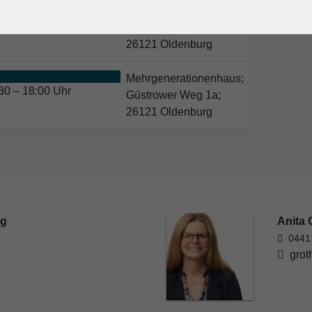
Mehrgenerationenhaus;
 18:00 Uhr
Güstrower Weg 1a;
26121 Oldenburg
Mehrgenerationenhaus;
30 – 18:00 Uhr
Güstrower Weg 1a;
26121 Oldenburg
rg
Anita 
0441
grot