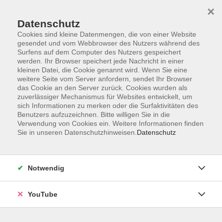
×
Datenschutz
Cookies sind kleine Datenmengen, die von einer Website
gesendet und vom Webbrowser des Nutzers während des
Surfens auf dem Computer des Nutzers gespeichert
werden. Ihr Browser speichert jede Nachricht in einer
Skip to main content
Sie sind hier:
Online-Kurse
kleinen Datei, die Cookie genannt wird. Wenn Sie eine
weitere Seite vom Server anfordern, sendet Ihr Browser
das Cookie an den Server zurück. Cookies wurden als
zuverlässiger Mechanismus für Websites entwickelt, um
Deutsch-jüdische und israelische Literatur-
sich Informationen zu merken oder die Surfaktivitäten des
Online
Benutzers aufzuzeichnen. Bitte willigen Sie in die
Ein Gespräch zwischen Michael Krüger und
Verwendung von Cookies ein. Weitere Informationen finden
Jakob Hessing
Sie in unseren Datenschutzhinweisen.
Datenschutz
Seit Heinrich Heine und bis in die Gegenwart sind jüdische
Autoren und Autorinnen ein wichtiger Bestandteil der
Notwendig
deutschen Literatur.
YouTube
In ihren Werken kommt zum Ausdruck, was man die
„deutsch-jüdische Symbiose“ zu nennen pflegte.