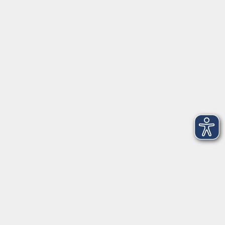
Anschrift
Patenbergsweg 7
26203 Wardenburg
04407 71475-0
info-hawa@vhs-ol.de
Öffnungszeiten
Montag und Donnerstag:
9:00 bis 12:30 Uhr und 15:00 bis 17:00 Uhr
Dienstag, Mittwoch und Freitag:
9:00 bis 12:30 Uhr