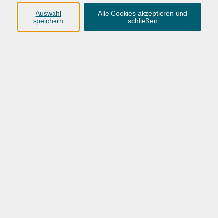
Anschrift
Auswahl
Alle Cookies akzeptieren und
speichern
schließen
Karlstraße 25
26123 Oldenburg
0441 92391-50
0441 92391-13
info@vhs-ol.de
Öffnungszeiten
Montag, Dienstag und Donnerstag:
9:00 bis 17:00 Uhr
Mittwoch und Freitag:
9:00 bis 12:30 Uhr
Volkshochschule Hatten + Wardenburg