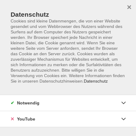
×
Datenschutz
Cookies sind kleine Datenmengen, die von einer Website
gesendet und vom Webbrowser des Nutzers während des
Surfens auf dem Computer des Nutzers gespeichert
werden. Ihr Browser speichert jede Nachricht in einer
Skip to main content
Der Kurs konnte nicht gefunden werden.
kleinen Datei, die Cookie genannt wird. Wenn Sie eine
weitere Seite vom Server anfordern, sendet Ihr Browser
das Cookie an den Server zurück. Cookies wurden als
zuverlässiger Mechanismus für Websites entwickelt, um
AGB
sich Informationen zu merken oder die Surfaktivitäten des
Benutzers aufzuzeichnen. Bitte willigen Sie in die
Barrierefreiheit
Verwendung von Cookies ein. Weitere Informationen finden
Sie in unseren Datenschutzhinweisen.
Datenschutz
Datenschutz
Impressum
Widerruf
Notwendig
YouTube
Volkshochschule Oldenburg