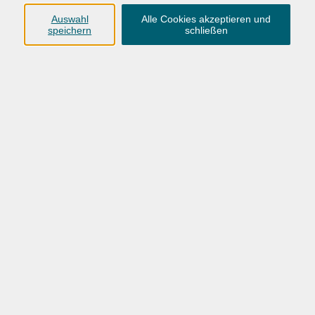
diesem Workshop verbinden wir das ATC-Prinzip mit der
Auswahl
Alle Cookies akzeptieren und
spannenden Technik des Gelli Printings (Monoprints).
speichern
schließen
Dabei wird mit Acrylfarben auf einer Gelplatte gedruckt,
wodurch einzigartige Farbmuster entstehen.
Voraussetzungen
Für Anfänger und Fortgeschrittene.
Bitte mitbringen
Malkittel o. ä., interessante Materialien für das Drucken wie
(Trocken-)Blumen, Luftpolsterfolie, Netzverpackungen,
Schnüre, Kämme. Alle anderen Materialien (Gelli Plates,
Werkzeuge, Farben, Papier) werden zur Verfügung
gestellt.