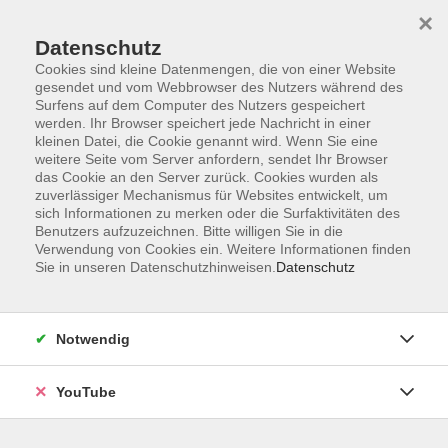
×
Datenschutz
Cookies sind kleine Datenmengen, die von einer Website
gesendet und vom Webbrowser des Nutzers während des
Surfens auf dem Computer des Nutzers gespeichert
werden. Ihr Browser speichert jede Nachricht in einer
Skip to main content
Sie sind hier:
kleinen Datei, die Cookie genannt wird. Wenn Sie eine
weitere Seite vom Server anfordern, sendet Ihr Browser
Papierwerkstatt: Artist Trading Cards
das Cookie an den Server zurück. Cookies wurden als
Gelli Printings im Taschenformat
zuverlässiger Mechanismus für Websites entwickelt, um
sich Informationen zu merken oder die Surfaktivitäten des
Benutzers aufzuzeichnen. Bitte willigen Sie in die
Artist Trading Cards (ATCs) sind kleine Kunstwerke auf
Verwendung von Cookies ein. Weitere Informationen finden
Papier. Sie leben von Kreativität, Experimentierfreude und
Sie in unseren Datenschutzhinweisen.
Datenschutz
dem Austausch mit anderen. Das Konzept Artist Trading
Cards geht auf den Schweizer Künstler M. Vänçi
Stirnemann zurück. Seine Idee war es, Kunst im kleinen
Notwendig
Format für alle zugänglich zu machen und den Fokus auf
den Tausch statt auf Verkauf zu legen. Seitdem hat sich die
YouTube
ATC-Bewegung weltweit verbreitet und ist besonders in
Mixed-Media- und Papierkunst-Communities beliebt. In