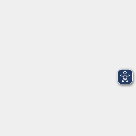
Anschrift
Patenbergsweg 7
26203 Wardenburg
04407 71475-0
info-hawa@vhs-ol.de
Öffnungszeiten
Montag und Donnerstag:
9:00 bis 12:30 Uhr und 15:00 bis 17:00 Uhr
Dienstag, Mittwoch und Freitag:
9:00 bis 12:30 Uhr