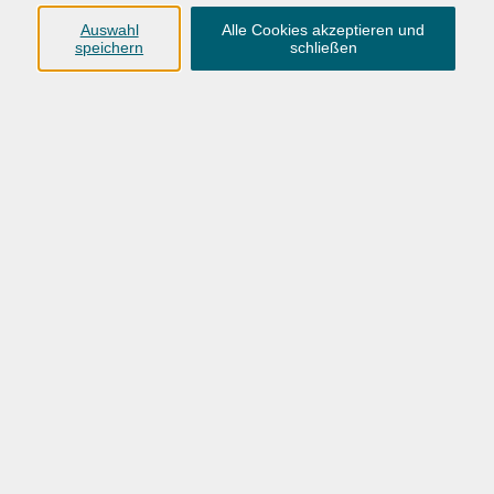
Anschrift
Auswahl
Alle Cookies akzeptieren und
speichern
schließen
Karlstraße 25
26123 Oldenburg
0441 92391-50
0441 92391-13
info@vhs-ol.de
Öffnungszeiten
Montag, Dienstag und Donnerstag:
9:00 bis 17:00 Uhr
Mittwoch und Freitag:
9:00 bis 12:30 Uhr
Volkshochschule Hatten + Wardenburg