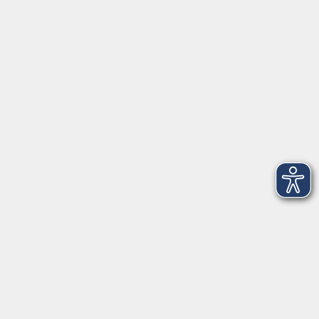
Anschrift
Patenbergsweg 7
26203 Wardenburg
04407 71475-0
info-hawa@vhs-ol.de
Öffnungszeiten
Montag und Donnerstag:
9:00 bis 12:30 Uhr und 15:00 bis 17:00 Uhr
Dienstag, Mittwoch und Freitag:
9:00 bis 12:30 Uhr