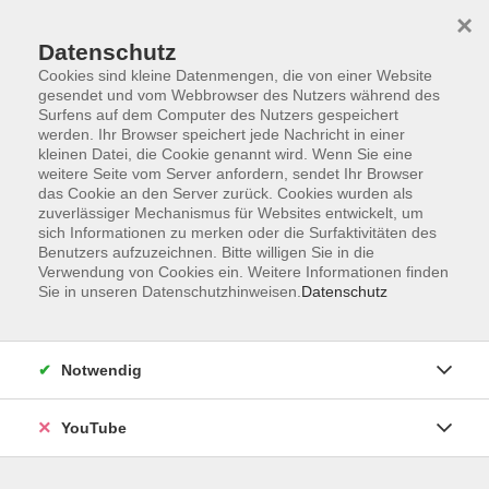
×
Datenschutz
Cookies sind kleine Datenmengen, die von einer Website
gesendet und vom Webbrowser des Nutzers während des
Surfens auf dem Computer des Nutzers gespeichert
werden. Ihr Browser speichert jede Nachricht in einer
Skip to main content
Der Kurs konnte nicht gefunden werden.
kleinen Datei, die Cookie genannt wird. Wenn Sie eine
weitere Seite vom Server anfordern, sendet Ihr Browser
das Cookie an den Server zurück. Cookies wurden als
zuverlässiger Mechanismus für Websites entwickelt, um
AGB
sich Informationen zu merken oder die Surfaktivitäten des
Benutzers aufzuzeichnen. Bitte willigen Sie in die
Barrierefreiheit
Verwendung von Cookies ein. Weitere Informationen finden
Datenschutz
Sie in unseren Datenschutzhinweisen.
Datenschutz
Impressum
Widerruf
Notwendig
YouTube
Volkshochschule Oldenburg