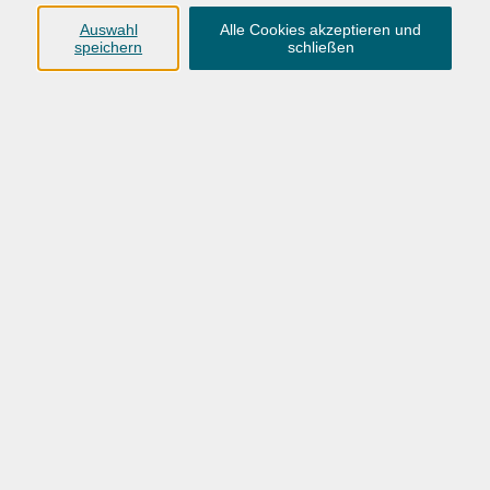
Anschrift
Auswahl
Alle Cookies akzeptieren und
speichern
schließen
Karlstraße 25
26123 Oldenburg
0441 92391-50
0441 92391-13
info@vhs-ol.de
Öffnungszeiten
Montag, Dienstag und Donnerstag:
9:00 bis 17:00 Uhr
Mittwoch und Freitag:
9:00 bis 12:30 Uhr
Volkshochschule Hatten + Wardenburg