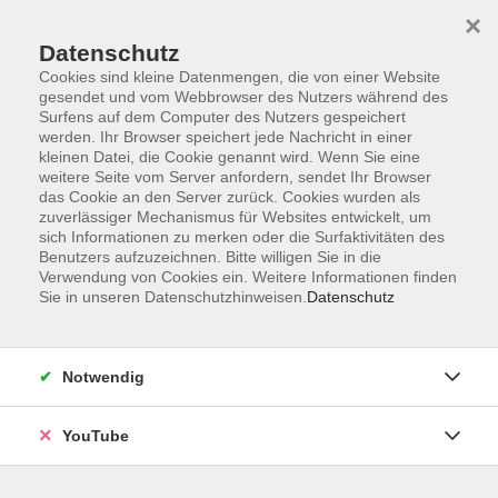
×
Datenschutz
Cookies sind kleine Datenmengen, die von einer Website
gesendet und vom Webbrowser des Nutzers während des
Surfens auf dem Computer des Nutzers gespeichert
werden. Ihr Browser speichert jede Nachricht in einer
Skip to main content
Sie sind hier:
Ratgeber
kleinen Datei, die Cookie genannt wird. Wenn Sie eine
weitere Seite vom Server anfordern, sendet Ihr Browser
das Cookie an den Server zurück. Cookies wurden als
Repair-Café Kirchhatten
zuverlässiger Mechanismus für Websites entwickelt, um
sich Informationen zu merken oder die Surfaktivitäten des
Reparieren statt Wegwerfen!
Benutzers aufzuzeichnen. Bitte willigen Sie in die
Verwendung von Cookies ein. Weitere Informationen finden
In Kooperation mit dem Landkreis Oldenburg. Viele
Sie in unseren Datenschutzhinweisen.
Datenschutz
Gegenstände landen heute nach kurzer Zeit auf dem Müll,
obwohl sie repariert und weiterverwendet werden könnten.
Gegen diese Wegwerfgewohnheiten wenden sich die
Notwendig
Repair-Cafés, bei denen defekte Alltagsgegenstände in
angenehmer Atmosphäre gemeinschaftlich repariert
YouTube
werden: elektrische und mechanische Haushaltsgeräte,
Unterhaltungselektronik und andere Dinge. In Deutschland