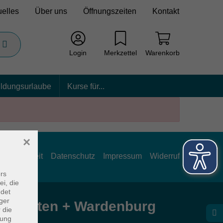
uelles
Über uns
Öffnungszeiten
Kontakt
Login
Merkzettel
Warenkorb
ildungsurlaube
Kurse für...
×
rrierefreiheit
Datenschutz
Impressum
Widerruf
rs
ei, die
ndet
ger
e Hatten + Wardenburg
 die
dung