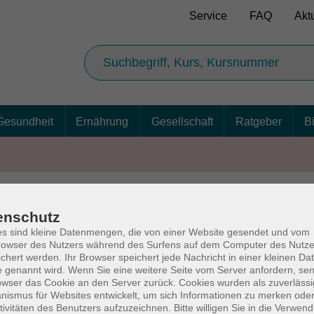
Service
FAQ
Akt
Gesundheit
Ernährung
Gesellschaft
Ratgeber
B
enschutz
AGB
Ba
s sind kleine Datenmengen, die von einer Website gesendet und vom
owser des Nutzers während des Surfens auf dem Computer des Nutze
chert werden. Ihr Browser speichert jede Nachricht in einer kleinen Dat
 genannt wird. Wenn Sie eine weitere Seite vom Server anfordern, se
owser das Cookie an den Server zurück. Cookies wurden als zuverlässi
rg
Volkshochschul
ismus für Websites entwickelt, um sich Informationen zu merken oder
tivitäten des Benutzers aufzuzeichnen. Bitte willigen Sie in die Verwen