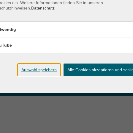
okies ein. Weitere Informationen finden Sie in unseren
schutzhinweisen.
Datenschutz
zeiten
Anschrift
twendig
ag und Donnerstag:
Patenbergsweg 7
Uhr
26203 Wardenburg
eitag:
uTube
04407 71475-0
Uhr
info-hawa@vhs-ol.de
Auswahl speichern
Alle Cookies akzeptieren und schl