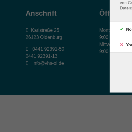
von Co
Daten
Anschrift
Öffnungs
No
Karlstraße 25
Montag, Dienst
26123 Oldenburg
9:00 bis 17:00 
Mittwoch und Fr
Yo
0441 92391-50
9:00 bis 12:30 
0441 92391-13
info@vhs-ol.de