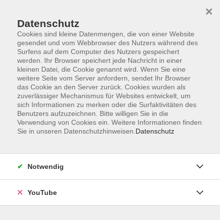
×
Datenschutz
Cookies sind kleine Datenmengen, die von einer Website
gesendet und vom Webbrowser des Nutzers während des
Surfens auf dem Computer des Nutzers gespeichert
werden. Ihr Browser speichert jede Nachricht in einer
Skip to main content
Sie sind hier:
Ratgeber
kleinen Datei, die Cookie genannt wird. Wenn Sie eine
weitere Seite vom Server anfordern, sendet Ihr Browser
das Cookie an den Server zurück. Cookies wurden als
Vortrag: ADS und ADHS bei Kindern verstehen
zuverlässiger Mechanismus für Websites entwickelt, um
sich Informationen zu merken oder die Surfaktivitäten des
Für Eltern und Fachkräfte
Benutzers aufzuzeichnen. Bitte willigen Sie in die
Verwendung von Cookies ein. Weitere Informationen finden
ADS/ ADHS kann Kinder im Alltag stark herausfordern.
Sie in unseren Datenschutzhinweisen.
Datenschutz
Konzentrationsschwierigkeiten, Impulsivität und
emotionale Schwankungen wirken sich auf Schule,
Freundschaften und Familienleben aus und sorgen oft für
Notwendig
Frust auf beiden Seiten. In diesem Vortrag erfahren Sie,
wie ADHS entsteht, welche typischen Verhaltensweisen
YouTube
auftreten und wie Sie Kinder wirkungsvoll unterstützen
können. Praxisnahe Impulse helfen dabei, Stärken zu