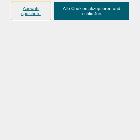
Anschrift
Auswahl
Alle Cookies akzeptieren und
speichern
schließen
Karlstraße 25
26123 Oldenburg
0441 92391-50
0441 92391-13
info@vhs-ol.de
Öffnungszeiten
Montag, Dienstag und Donnerstag:
9:00 bis 17:00 Uhr
Mittwoch und Freitag:
9:00 bis 12:30 Uhr
Volkshochschule Hatten + Wardenburg