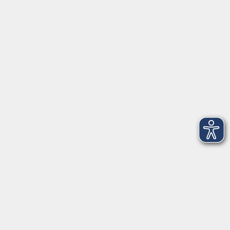
Anschrift
Patenbergsweg 7
26203 Wardenburg
04407 71475-0
info-hawa@vhs-ol.de
Öffnungszeiten
Montag und Donnerstag:
9:00 bis 12:30 Uhr und 15:00 bis 17:00 Uhr
Dienstag, Mittwoch und Freitag:
9:00 bis 12:30 Uhr