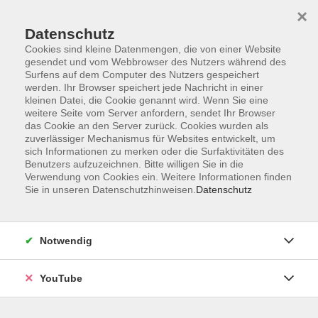
×
Datenschutz
Cookies sind kleine Datenmengen, die von einer Website
gesendet und vom Webbrowser des Nutzers während des
Surfens auf dem Computer des Nutzers gespeichert
werden. Ihr Browser speichert jede Nachricht in einer
Skip to main content
Der Kurs konnte nicht gefunden werden.
kleinen Datei, die Cookie genannt wird. Wenn Sie eine
weitere Seite vom Server anfordern, sendet Ihr Browser
das Cookie an den Server zurück. Cookies wurden als
zuverlässiger Mechanismus für Websites entwickelt, um
sich Informationen zu merken oder die Surfaktivitäten des
AGB
Benutzers aufzuzeichnen. Bitte willigen Sie in die
Barrierefreiheit
Verwendung von Cookies ein. Weitere Informationen finden
Sie in unseren Datenschutzhinweisen.
Datenschutz
Datenschutz
Impressum
Widerruf
Notwendig
YouTube
Volkshochschule Oldenburg