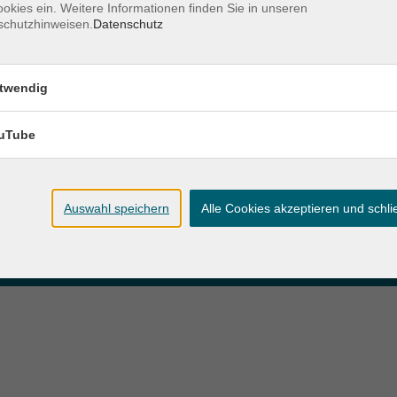
okies ein. Weitere Informationen finden Sie in unseren
schutzhinweisen.
Datenschutz
zeiten
Anschrift
twendig
ag und Donnerstag:
Patenbergsweg 7
Uhr
26203 Wardenburg
eitag:
uTube
04407 71475-0
Uhr
info-hawa@vhs-ol.de
Auswahl speichern
Alle Cookies akzeptieren und schl