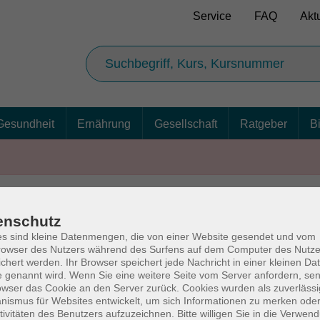
Service
FAQ
Akt
Gesundheit
Ernährung
Gesellschaft
Ratgeber
B
enschutz
AGB
Ba
s sind kleine Datenmengen, die von einer Website gesendet und vom
owser des Nutzers während des Surfens auf dem Computer des Nutze
chert werden. Ihr Browser speichert jede Nachricht in einer kleinen Dat
 genannt wird. Wenn Sie eine weitere Seite vom Server anfordern, se
owser das Cookie an den Server zurück. Cookies wurden als zuverlässi
rg
Volkshochschul
ismus für Websites entwickelt, um sich Informationen zu merken oder
tivitäten des Benutzers aufzuzeichnen. Bitte willigen Sie in die Verwen