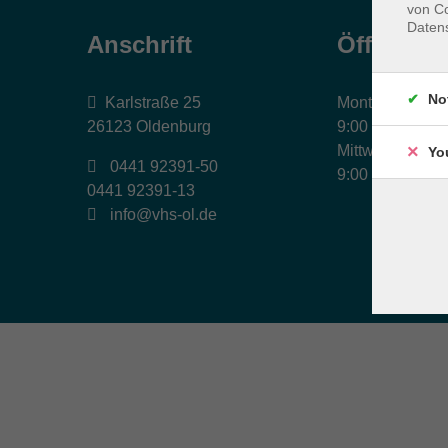
von Co
Daten
Anschrift
Öffnungs
No
Karlstraße 25
Montag, Dienst
26123 Oldenburg
9:00 bis 17:00 
Mittwoch und Fr
Yo
0441 92391-50
9:00 bis 12:30 
0441 92391-13
info@vhs-ol.de