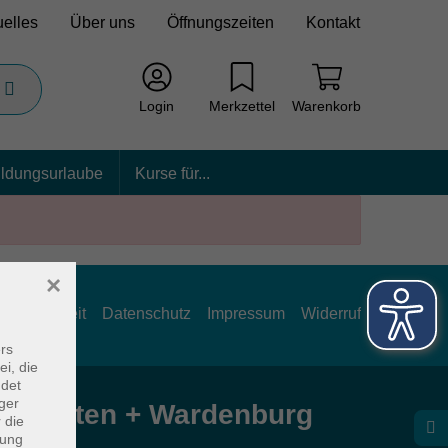
uelles
Über uns
Öffnungszeiten
Kontakt
Login
Merkzettel
Warenkorb
ildungsurlaube
Kurse für...
×
rrierefreiheit
Datenschutz
Impressum
Widerruf
rs
ei, die
ndet
ger
e Hatten + Wardenburg
 die
dung