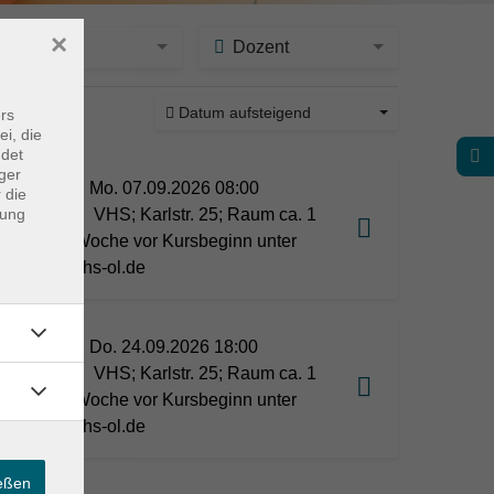
×
Ort
Dozent
Datum aufsteigend
rs
ine
ei, die
ndet
ger
Mo. 07.09.2026 08:00
 die
dung
VHS; Karlstr. 25; Raum ca. 1
Woche vor Kursbeginn unter
vhs-ol.de
Do. 24.09.2026 18:00
VHS; Karlstr. 25; Raum ca. 1
Woche vor Kursbeginn unter
vhs-ol.de
ießen