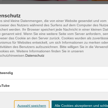
Wochentage
Tageszeit
enschutz
s sind kleine Datenmengen, die von einer Website gesendet und vom
owser des Nutzers während des Surfens auf dem Computer des Nutze
nur buchbare
nur beginnende
nur onl
chert werden. Ihr Browser speichert jede Nachricht in einer kleinen Dat
 genannt wird. Wenn Sie eine weitere Seite vom Server anfordern, se
owser das Cookie an den Server zurück. Cookies wurden als zuverlässi
ismus für Websites entwickelt, um sich Informationen zu merken oder
tivitäten des Benutzers aufzuzeichnen. Bitte willigen Sie in die Verwen
Dänisch Grundkurs (A1+)
okies ein. Weitere Informationen finden Sie in unseren
Kleingruppe
schutzhinweisen.
Datenschutz
twendig
Dänisch: Grundkurs (A1.1)
uTube
Für Anfänger*innen ohne Vorkenntnisse
Auswahl speichern
Alle Cookies akzeptieren und schl