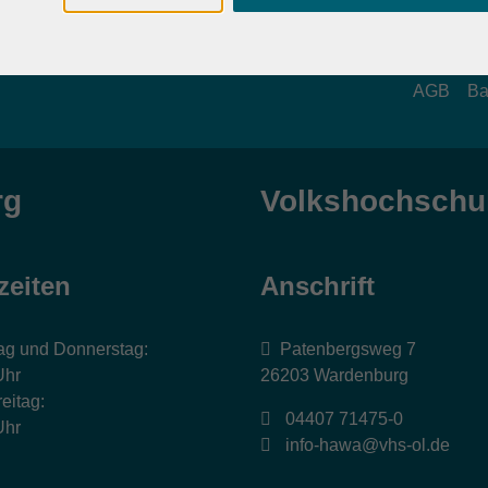
AGB
Ba
rg
Volkshochschul
zeiten
Anschrift
ag und Donnerstag:
Patenbergsweg 7
Uhr
26203 Wardenburg
eitag:
04407 71475-0
Uhr
info-hawa@vhs-ol.de