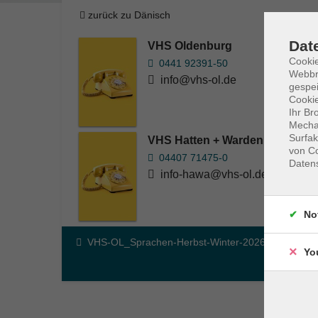
zurück zu Dänisch
Dat
VHS Oldenburg
Cookie
0441 92391-50
Webbr
info@vhs-ol.de
gespei
Cookie
Ihr Br
Mechan
Surfak
VHS Hatten + Wardenburg
von Co
04407 71475-0
Daten
info-hawa@vhs-ol.de
No
VHS-OL_Sprachen-Herbst-Winter-2026
Yo