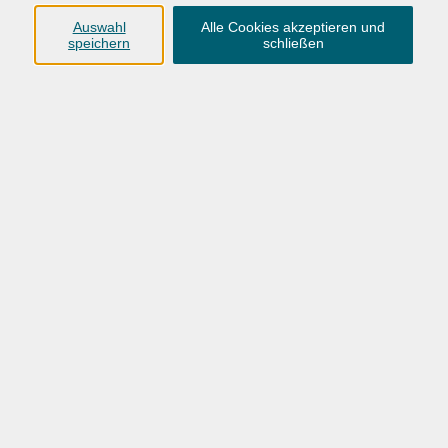
Anschrift
Auswahl
Alle Cookies akzeptieren und
speichern
schließen
Karlstraße 25
26123 Oldenburg
0441 92391-50
0441 92391-13
info@vhs-ol.de
Öffnungszeiten
Montag, Dienstag und Donnerstag:
9:00 bis 17:00 Uhr
Mittwoch und Freitag:
9:00 bis 12:30 Uhr
Volkshochschule Hatten + Wardenburg