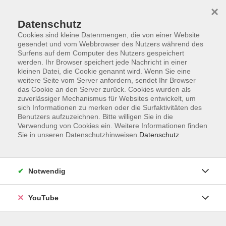
×
Datenschutz
Cookies sind kleine Datenmengen, die von einer Website
gesendet und vom Webbrowser des Nutzers während des
Surfens auf dem Computer des Nutzers gespeichert
werden. Ihr Browser speichert jede Nachricht in einer
Skip to main content
Der Kurs konnte nicht gefunden werden.
kleinen Datei, die Cookie genannt wird. Wenn Sie eine
weitere Seite vom Server anfordern, sendet Ihr Browser
das Cookie an den Server zurück. Cookies wurden als
zuverlässiger Mechanismus für Websites entwickelt, um
sich Informationen zu merken oder die Surfaktivitäten des
AGB
Benutzers aufzuzeichnen. Bitte willigen Sie in die
Barrierefreiheit
Verwendung von Cookies ein. Weitere Informationen finden
Sie in unseren Datenschutzhinweisen.
Datenschutz
Datenschutz
Impressum
Widerruf
Notwendig
YouTube
Volkshochschule Oldenburg