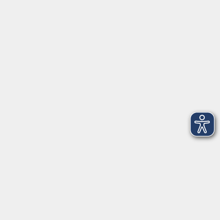
Anschrift
Patenbergsweg 7
26203 Wardenburg
04407 71475-0
info-hawa@vhs-ol.de
Öffnungszeiten
Montag und Donnerstag:
9:00 bis 12:30 Uhr und 15:00 bis 17:00 Uhr
Dienstag, Mittwoch und Freitag:
9:00 bis 12:30 Uhr