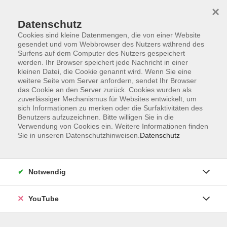
×
Datenschutz
Cookies sind kleine Datenmengen, die von einer Website
gesendet und vom Webbrowser des Nutzers während des
Surfens auf dem Computer des Nutzers gespeichert
werden. Ihr Browser speichert jede Nachricht in einer
Skip to main content
Sie sind hier:
Sprachen
kleinen Datei, die Cookie genannt wird. Wenn Sie eine
weitere Seite vom Server anfordern, sendet Ihr Browser
das Cookie an den Server zurück. Cookies wurden als
zuverlässiger Mechanismus für Websites entwickelt, um
Deutsche Gebärdensprache: DGS 5
sich Informationen zu merken oder die Surfaktivitäten des
Am Wochenende
Benutzers aufzuzeichnen. Bitte willigen Sie in die
Verwendung von Cookies ein. Weitere Informationen finden
In diesem Kurs werden die Grundlagen der DGS
Sie in unseren Datenschutzhinweisen.
Datenschutz
wiederholt und erweitert. Nachfolgekurs von DGS 4.
Lehrmaterial wird gestellt.
Notwendig
Voraussetzungen
Besuch eines DGS 4-Kurses.
YouTube