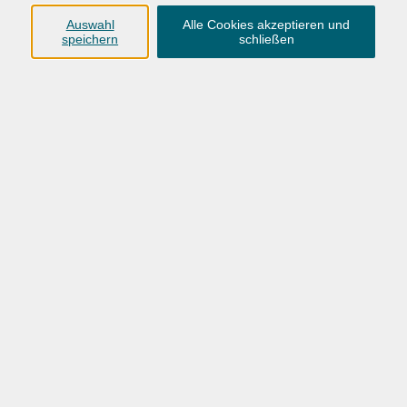
Auswahl
Alle Cookies akzeptieren und
speichern
schließen
118,00 €
Gebühr
(Zzgl. 8 € Lehrmaterial, die am ersten Kurstag an die
Dozentin in bar auszuzahlen sind.)
In den Warenkorb
Kursnummer:
26BO51022
Start
Ende
Fr. 04.09.2026
Sa. 17.10.2026
17:00 Uhr
14:00 Uhr
2 Wochenenden 4. / 5. Sept. und 16. / 17. Okt. 2026
Fr 17:00 - 20:15 Uhr und Sa 9:00 - 14:00 Uhr
4 Termine
/ 20
Ustd.