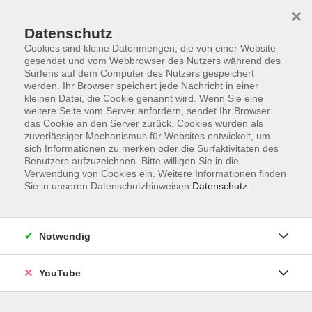
×
Datenschutz
Cookies sind kleine Datenmengen, die von einer Website
gesendet und vom Webbrowser des Nutzers während des
Surfens auf dem Computer des Nutzers gespeichert
werden. Ihr Browser speichert jede Nachricht in einer
Skip to main content
Der Kurs konnte nicht gefunden werden.
kleinen Datei, die Cookie genannt wird. Wenn Sie eine
weitere Seite vom Server anfordern, sendet Ihr Browser
das Cookie an den Server zurück. Cookies wurden als
zuverlässiger Mechanismus für Websites entwickelt, um
sich Informationen zu merken oder die Surfaktivitäten des
AGB
Benutzers aufzuzeichnen. Bitte willigen Sie in die
Barrierefreiheit
Verwendung von Cookies ein. Weitere Informationen finden
Sie in unseren Datenschutzhinweisen.
Datenschutz
Datenschutz
Impressum
Widerruf
Notwendig
YouTube
Volkshochschule Oldenburg