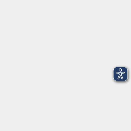
Anschrift
Patenbergsweg 7
26203 Wardenburg
04407 71475-0
info-hawa@vhs-ol.de
Öffnungszeiten
Montag und Donnerstag:
9:00 bis 12:30 Uhr und 15:00 bis 17:00 Uhr
Dienstag, Mittwoch und Freitag:
9:00 bis 12:30 Uhr