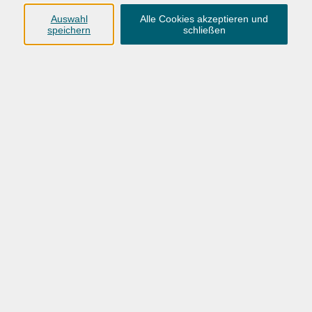
Anschrift
Auswahl
Alle Cookies akzeptieren und
speichern
schließen
Karlstraße 25
26123 Oldenburg
0441 92391-50
0441 92391-13
info@vhs-ol.de
Öffnungszeiten
Montag, Dienstag und Donnerstag:
9:00 bis 17:00 Uhr
Mittwoch und Freitag:
9:00 bis 12:30 Uhr
Volkshochschule Hatten + Wardenburg