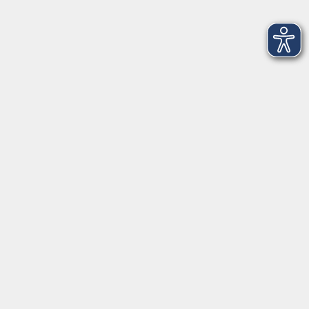
AGB
Barrierefreiheit
Datenschutz
Impressum
Widerruf
Volkshochschule Oldenburg
Anschrift
Karlstraße 25
26123 Oldenburg
0441 92391-50
0441 92391-13
info@vhs-ol.de