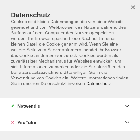
×
Datenschutz
Cookies sind kleine Datenmengen, die von einer Website
gesendet und vom Webbrowser des Nutzers während des
Surfens auf dem Computer des Nutzers gespeichert
werden. Ihr Browser speichert jede Nachricht in einer
Skip to main content
Sie sind hier:
Sprachen
Englisch
Englisch A2
kleinen Datei, die Cookie genannt wird. Wenn Sie eine
weitere Seite vom Server anfordern, sendet Ihr Browser
das Cookie an den Server zurück. Cookies wurden als
zuverlässiger Mechanismus für Websites entwickelt, um
Englisch: Easy conversation (A2/B1) -
sich Informationen zu merken oder die Surfaktivitäten des
Männerrunde
Benutzers aufzuzeichnen. Bitte willigen Sie in die
Kleingruppe
Verwendung von Cookies ein. Weitere Informationen finden
Sie in unseren Datenschutzhinweisen.
Datenschutz
Sie möchten gern Ihre Sprachpraxis aktiv auffrischen aber
die Perspektive, als Hahn im Korb im Unterricht zu sitzen,
schreckt Sie ab? Nicht in diesem Kurs ! Hier lernen Männer
Notwendig
gemeinsam und auf Augenhöhe. In entspannter
Atmosphäre erweitern Sie Ihre Englischkenntnisse, ohne
YouTube
Hemmungen sich ausprobieren zu können und gewinnen
dadurch mehr Sicherheit beim Sprechen. Anhand