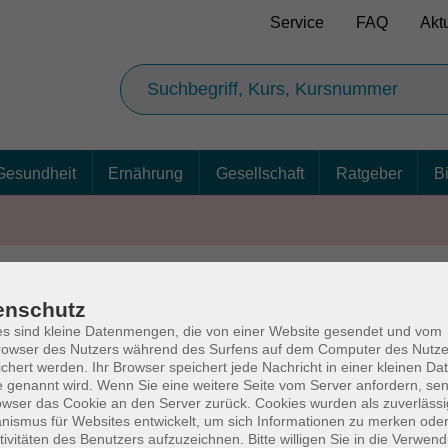
Service
FAQ
Akt
Gesundheit
Ernährung
Gesellschaft
Ratgeber
B
enschutz
AGB
Ba
s sind kleine Datenmengen, die von einer Website gesendet und vom
owser des Nutzers während des Surfens auf dem Computer des Nutze
chert werden. Ihr Browser speichert jede Nachricht in einer kleinen Dat
 genannt wird. Wenn Sie eine weitere Seite vom Server anfordern, se
owser das Cookie an den Server zurück. Cookies wurden als zuverlässi
rg
Volkshochschul
ismus für Websites entwickelt, um sich Informationen zu merken oder
tivitäten des Benutzers aufzuzeichnen. Bitte willigen Sie in die Verwen