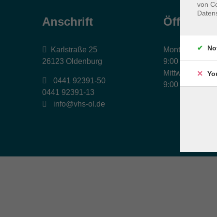
von Co
Daten
Anschrift
Öffnungs
No
Karlstraße 25
Montag, Dienst
26123 Oldenburg
9:00 bis 17:00 
Mittwoch und Fr
Yo
0441 92391-50
9:00 bis 12:30 
0441 92391-13
info@vhs-ol.de