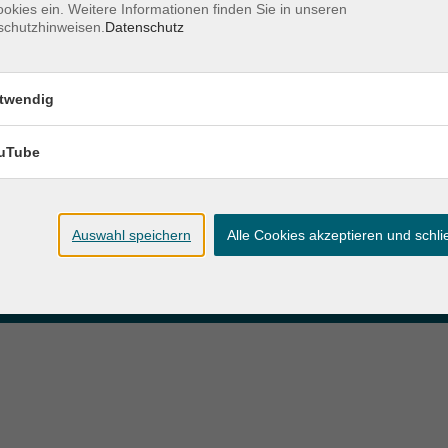
okies ein. Weitere Informationen finden Sie in unseren
schutzhinweisen.
Datenschutz
zeiten
Anschrift
twendig
ag und Donnerstag:
Patenbergsweg 7
Uhr
26203 Wardenburg
eitag:
uTube
04407 71475-0
Uhr
info-hawa@vhs-ol.de
Auswahl speichern
Alle Cookies akzeptieren und schl