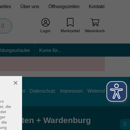
uelles
Über uns
Öffnungszeiten
Kontakt
Login
Merkzettel
Warenkorb
ildungsurlaube
Kurse für...
×
rrierefreiheit
Datenschutz
Impressum
Widerruf
rs
ei, die
ndet
ger
e Hatten + Wardenburg
 die
dung