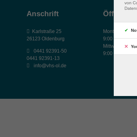
von Co
Daten
Anschrift
Öffnungs
No
Karlstraße 25
Montag, Dienst
26123 Oldenburg
9:00 bis 17:00 
Mittwoch und Fr
Yo
0441 92391-50
9:00 bis 12:30 
0441 92391-13
info@vhs-ol.de