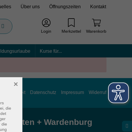
uelles
Über uns
Öffnungszeiten
Kontakt
Login
Merkzettel
Warenkorb
ildungsurlaube
Kurse für...
×
rrierefreiheit
Datenschutz
Impressum
Widerruf
rs
ei, die
ndet
ger
e Hatten + Wardenburg
 die
dung