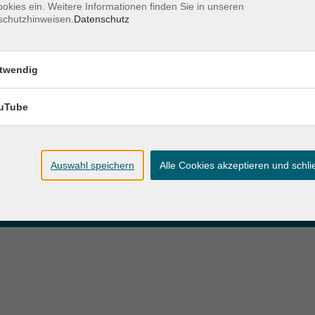
okies ein. Weitere Informationen finden Sie in unseren
schutzhinweisen.
Datenschutz
zeiten
Anschrift
twendig
ag und Donnerstag:
Patenbergsweg 7
Uhr
26203 Wardenburg
eitag:
uTube
04407 71475-0
Uhr
info-hawa@vhs-ol.de
Auswahl speichern
Alle Cookies akzeptieren und schl