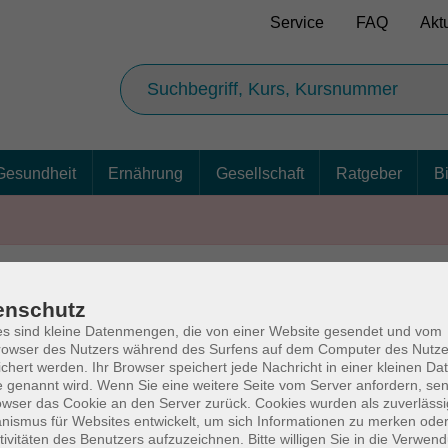
Service
FAQ
Akt
Gesundheit
Ernährung
Gesellschaft
Ratgeber
B
enschutz
AGB
Ba
s sind kleine Datenmengen, die von einer Website gesendet und vom
owser des Nutzers während des Surfens auf dem Computer des Nutze
chert werden. Ihr Browser speichert jede Nachricht in einer kleinen Dat
 genannt wird. Wenn Sie eine weitere Seite vom Server anfordern, se
owser das Cookie an den Server zurück. Cookies wurden als zuverlässi
rg
Volkshochschul
ismus für Websites entwickelt, um sich Informationen zu merken oder
tivitäten des Benutzers aufzuzeichnen. Bitte willigen Sie in die Verwen