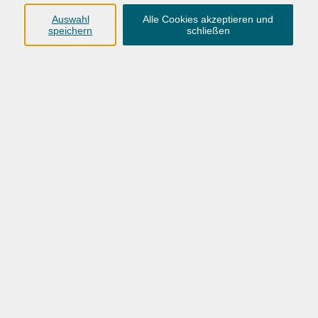
127,00 €
Gebühr
Auswahl
Alle Cookies akzeptieren und
speichern
schließen
Dieses Angebot gilt bei einer Teilnehmerzahl von
mind. 10 Personen. Bei 7 bis 9 Teilnehmenden wird
die Durchführung des Kurses als Kleingruppe
angeboten (15 Termine für 146 €). Siehe FAQ.
In den Warenkorb
Kursnummer:
26BO53452
Start
Ende
Mi. 09.09.2026
Mi. 20.01.2027
18:00 Uhr
19:30 Uhr
16 Termine
/ 32
Ustd.
Dozent*in: