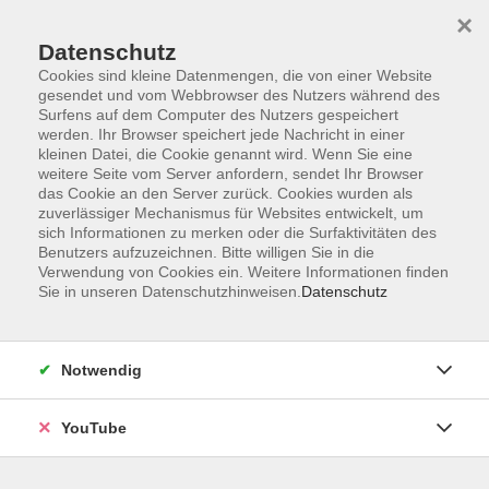
×
Datenschutz
Cookies sind kleine Datenmengen, die von einer Website
gesendet und vom Webbrowser des Nutzers während des
Surfens auf dem Computer des Nutzers gespeichert
werden. Ihr Browser speichert jede Nachricht in einer
Skip to main content
Sie sind hier:
Sprachen
Französisch
kleinen Datei, die Cookie genannt wird. Wenn Sie eine
weitere Seite vom Server anfordern, sendet Ihr Browser
das Cookie an den Server zurück. Cookies wurden als
zuverlässiger Mechanismus für Websites entwickelt, um
Französisch: Aufbaukurs (A2.1)
sich Informationen zu merken oder die Surfaktivitäten des
Benutzers aufzuzeichnen. Bitte willigen Sie in die
Ausbau der Sprachkenntnisse für Teilnehmende mit
Verwendung von Cookies ein. Weitere Informationen finden
Sie in unseren Datenschutzhinweisen.
Datenschutz
Vorkenntnissen. Lehrbucharbeit ab Lektion 2.
Bitte mitbringen
Notwendig
Lehrbuch: Chapeau! A2 (978-3-19-283434-9).
YouTube