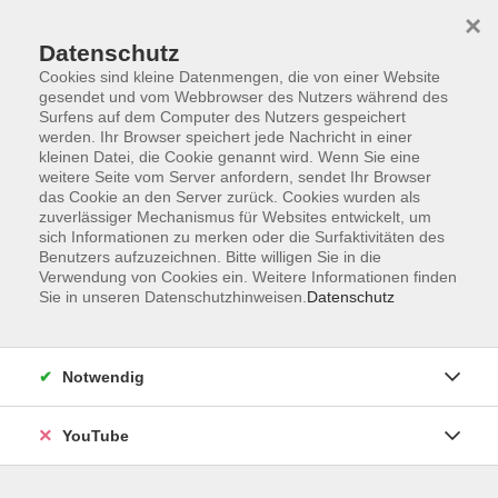
×
Datenschutz
Cookies sind kleine Datenmengen, die von einer Website
gesendet und vom Webbrowser des Nutzers während des
Surfens auf dem Computer des Nutzers gespeichert
werden. Ihr Browser speichert jede Nachricht in einer
Skip to main content
Sie sind hier:
Sprachen
Französisch
kleinen Datei, die Cookie genannt wird. Wenn Sie eine
weitere Seite vom Server anfordern, sendet Ihr Browser
das Cookie an den Server zurück. Cookies wurden als
zuverlässiger Mechanismus für Websites entwickelt, um
Französisch: Conversation de niveau facile
sich Informationen zu merken oder die Surfaktivitäten des
(A2/B1)
Benutzers aufzuzeichnen. Bitte willigen Sie in die
Verwendung von Cookies ein. Weitere Informationen finden
Lecture d'articles de journaux, d'informations permettant de
Sie in unseren Datenschutzhinweisen.
Datenschutz
mieux connaître la France et les Français, discussions,
révisions de grammaire.
Notwendig
YouTube
127,00 €
Gebühr