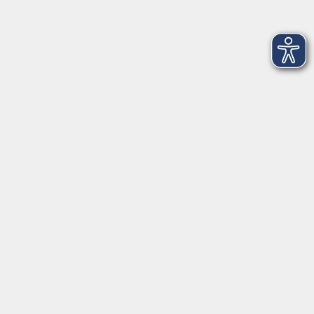
AGB
Barrierefreiheit
Datenschutz
Impressum
Widerruf
Volkshochschule Oldenburg
Anschrift
Karlstraße 25
26123 Oldenburg
0441 92391-50