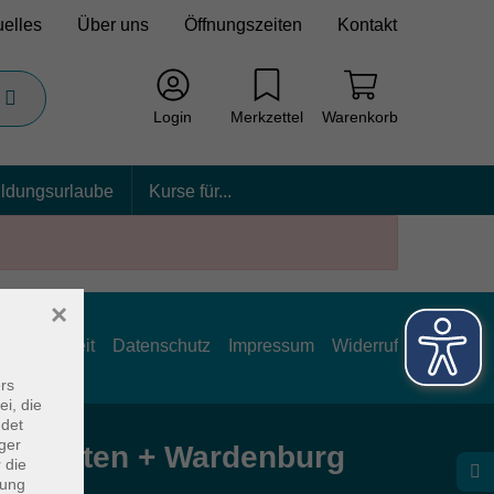
uelles
Über uns
Öffnungszeiten
Kontakt
Login
Merkzettel
Warenkorb
ildungsurlaube
Kurse für...
×
rrierefreiheit
Datenschutz
Impressum
Widerruf
rs
ei, die
ndet
ger
e Hatten + Wardenburg
 die
dung