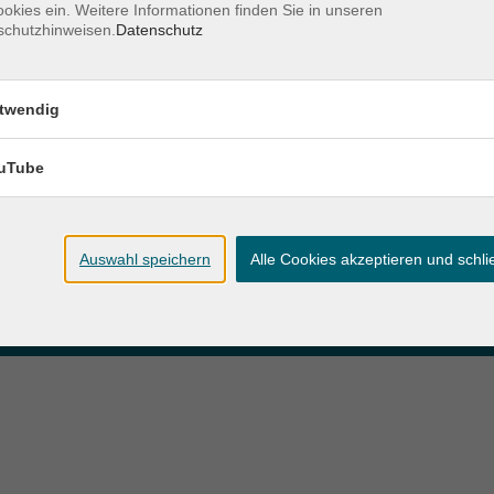
okies ein. Weitere Informationen finden Sie in unseren
schutzhinweisen.
Datenschutz
zeiten
Anschrift
twendig
ag und Donnerstag:
Patenbergsweg 7
Uhr
26203 Wardenburg
eitag:
uTube
04407 71475-0
Uhr
info-hawa@vhs-ol.de
Auswahl speichern
Alle Cookies akzeptieren und schl