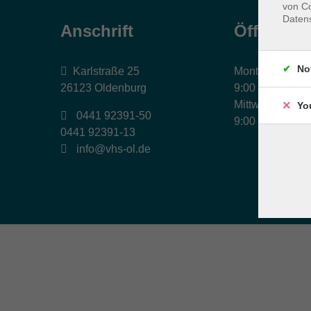
von Co
Daten
Anschrift
Öffnungs
No
Karlstraße 25
Montag, Dienst
26123 Oldenburg
9:00 bis 17:00 
Mittwoch und Fr
Yo
0441 92391-50
9:00 bis 12:30 
0441 92391-13
info@vhs-ol.de