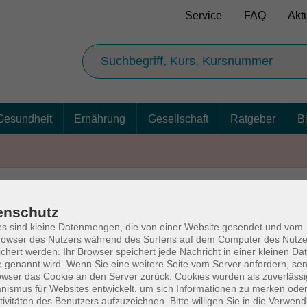
Service
FAQ
Akt
Gesundheit
Ernährung
Gesellschaft
Ratgeber
B
enschutz
AGB
Ba
s sind kleine Datenmengen, die von einer Website gesendet und vom
owser des Nutzers während des Surfens auf dem Computer des Nutze
chert werden. Ihr Browser speichert jede Nachricht in einer kleinen Dat
 genannt wird. Wenn Sie eine weitere Seite vom Server anfordern, se
owser das Cookie an den Server zurück. Cookies wurden als zuverlässi
rg
Volkshochschul
ismus für Websites entwickelt, um sich Informationen zu merken oder
tivitäten des Benutzers aufzuzeichnen. Bitte willigen Sie in die Verwen